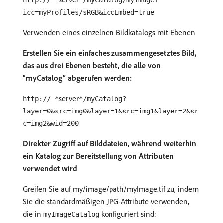
http:// *
*/myCatalog/myImage?
icc=myProfiles/sRGB&iccEmbed=true
Verwenden eines einzelnen Bildkatalogs mit Ebenen
Erstellen Sie ein einfaches zusammengesetztes Bild,
das aus drei Ebenen besteht, die alle von
“myCatalog” abgerufen werden:
server
http:// *
*/myCatalog?
layer=0&src=img0&layer=1&src=img1&layer=2&sr
c=img2&wid=200
Direkter Zugriff auf Bilddateien, während weiterhin
ein Katalog zur Bereitstellung von Attributen
verwendet wird
Greifen Sie auf my/image/path/myImage.tif zu, indem
Sie die standardmäßigen JPG-Attribute verwenden,
die in
konfiguriert sind:
myImageCatalog