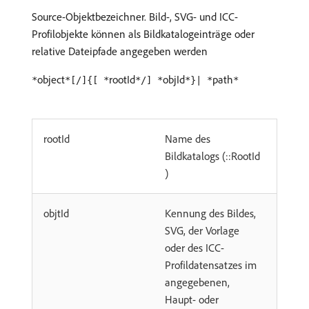
Source-Objektbezeichner. Bild-, SVG- und ICC-
Profilobjekte können als Bildkatalogeinträge oder
relative Dateipfade angegeben werden
object
rootId
objId
path
*
*[/]{[ *
*/] *
*}| *
*
rootId
Name des
Bildkatalogs (::RootId
)
objtId
Kennung des Bildes,
SVG, der Vorlage
oder des ICC-
Profildatensatzes im
angegebenen,
Haupt- oder