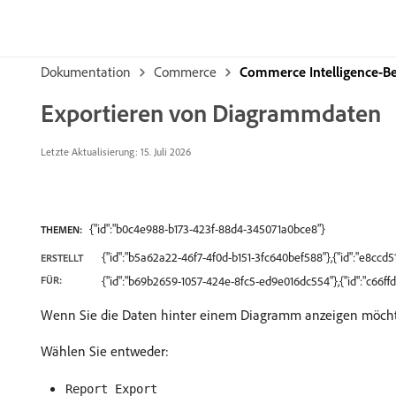
Dokumentation
Commerce
Commerce Intelligence-
Exportieren von Diagrammdaten
Letzte Aktualisierung: 15. Juli 2026
{"id":"b0c4e988-b173-423f-88d4-345071a0bce8"}
THEMEN:
{"id":"b5a62a22-46f7-4f0d-b151-3fc640bef588"},{"id":"e8cc
ERSTELLT
FÜR:
{"id":"b69b2659-1057-424e-8fc5-ed9e016dc554"},{"id":"c66f
Wenn Sie die Daten hinter einem Diagramm anzeigen möchten
Wählen Sie entweder:
Report Export