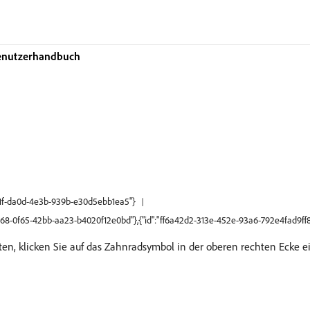
Benutzerhandbuch
d51f-da0d-4e3b-939b-e30d5ebb1ea5"}
fd68-0f65-42bb-aa23-b4020f12e0bd"},{"id":"ff6a42d2-313e-452e-93a6-792e4fad9ff8
, klicken Sie auf das Zahnradsymbol in der oberen rechten Ecke e