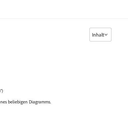
Inhalt
"}
ines beliebigen Diagramms.