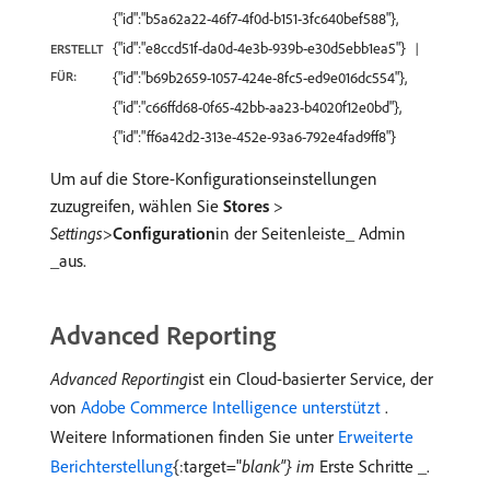
{"id":"b5a62a22-46f7-4f0d-b151-3fc640bef588"},
{"id":"e8ccd51f-da0d-4e3b-939b-e30d5ebb1ea5"}
ERSTELLT
FÜR:
{"id":"b69b2659-1057-424e-8fc5-ed9e016dc554"},
{"id":"c66ffd68-0f65-42bb-aa23-b4020f12e0bd"},
{"id":"ff6a42d2-313e-452e-93a6-792e4fad9ff8"}
Um auf die Store-Konfigurationseinstellungen
zuzugreifen, wählen Sie
Stores
>
Settings
>
Configuration
​in der Seitenleiste_ Admin
_aus.
Advanced Reporting
Advanced Reporting
​ist ein Cloud-basierter Service, der
von
Adobe Commerce Intelligence unterstützt ​
.
Weitere Informationen finden Sie unter
Erweiterte
Berichterstellung
{:target="
blank"} im
Erste Schritte _.