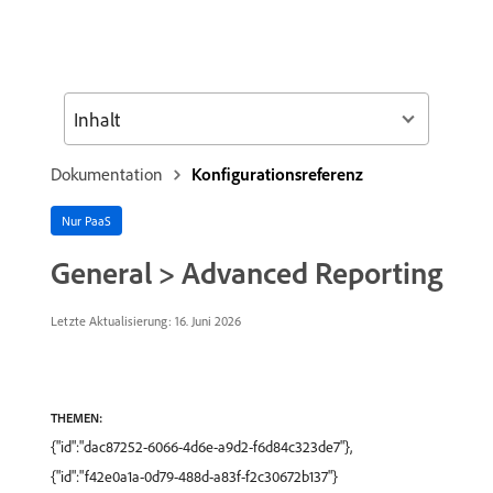
Inhalt
Dokumentation
Konfigurationsreferenz
Nur PaaS
General > Advanced Reporting
Letzte Aktualisierung: 16. Juni 2026
THEMEN:
{"id":"dac87252-6066-4d6e-a9d2-f6d84c323de7"},
{"id":"f42e0a1a-0d79-488d-a83f-f2c30672b137"}