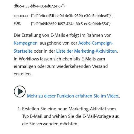
df0c-4153-bf94-105ad0724167"}
{"id":"e8ccd51f-da0d-4e3b-939b-e30d5ebb1ea5"}
ERSTELLT
FÜR:
{"id":"b69b2659-1057-424e-8fc5-ed9e016dc554"}
Die Erstellung von E-Mails erfolgt im Rahmen von
Kampagnen
, ausgehend von der
Adobe Campaign-
Startseite
oder in der
Liste der Marketing-Aktivitäten
.
In Workflows lassen sich ebenfalls E-Mails zum
einmaligen oder zum wiederkehrenden Versand
erstellen.
Mehr zu dieser Funktion erfahren Sie im Video.
.
Erstellen Sie eine neue Marketing-Aktivität vom
Typ E-Mail und wählen Sie die E-Mail-Vorlage aus,
die Sie verwenden möchten.