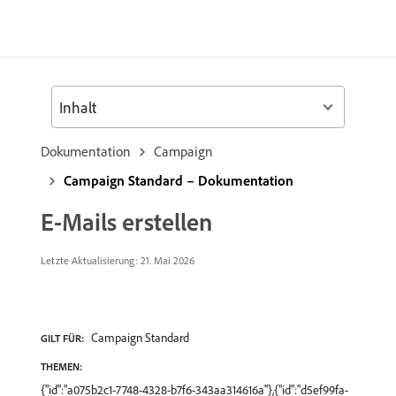
Inhalt
Dokumentation
Campaign
Campaign Standard – Dokumentation
E-Mails erstellen
Letzte Aktualisierung: 21. Mai 2026
Campaign Standard
GILT FÜR:
THEMEN:
{"id":"a075b2c1-7748-4328-b7f6-343aa314616a"},{"id":"d5ef99fa-