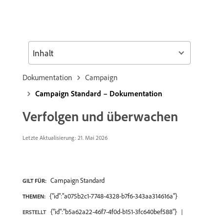
Inhalt
Dokumentation
Campaign
Campaign Standard – Dokumentation
Verfolgen und überwachen
Letzte Aktualisierung: 21. Mai 2026
Campaign Standard
GILT FÜR:
{"id":"a075b2c1-7748-4328-b7f6-343aa314616a"}
THEMEN:
{"id":"b5a62a22-46f7-4f0d-b151-3fc640bef588"}
ERSTELLT