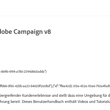
 Adobe Campaign v8
786-869b-4194-a780-2594d663adda"}
6ffd68-0f65-42bb-aa23-b4020f12e0bd"},{"id":"ff6a42d2-313e-452e-93a6-792e4fad9
bergreifender Kundenerlebnisse und stellt dazu eine Umgebung für d
hrung bereit. Dieses Benutzerhandbuch enthält Videos und Tutorials