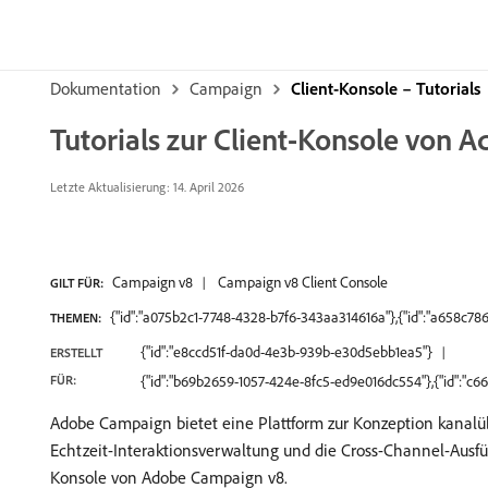
Dokumentation
Campaign
Client-Konsole – Tutorials
Tutorials zur Client-Konsole von
Letzte Aktualisierung: 14. April 2026
Campaign v8
Campaign v8 Client Console
GILT FÜR:
{"id":"a075b2c1-7748-4328-b7f6-343aa314616a"},{"id":"a658c
THEMEN:
{"id":"e8ccd51f-da0d-4e3b-939b-e30d5ebb1ea5"}
ERSTELLT
FÜR:
{"id":"b69b2659-1057-424e-8fc5-ed9e016dc554"},{"id":"c6
Adobe Campaign bietet eine Plattform zur Konzeption kanalü
Echtzeit-Interaktionsverwaltung und die Cross-Channel-Ausfü
Konsole von Adobe Campaign v8.