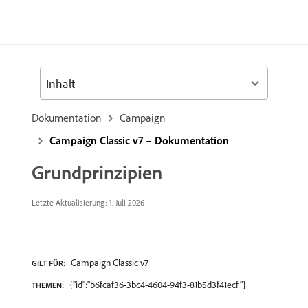
Inhalt
Dokumentation
Campaign
Campaign Classic v7 – Dokumentation
Grundprinzipien
Letzte Aktualisierung: 1. Juli 2026
Campaign Classic v7
GILT FÜR:
{"id":"b6fcaf36-3bc4-4604-94f3-81b5d3f41ecf"}
THEMEN: