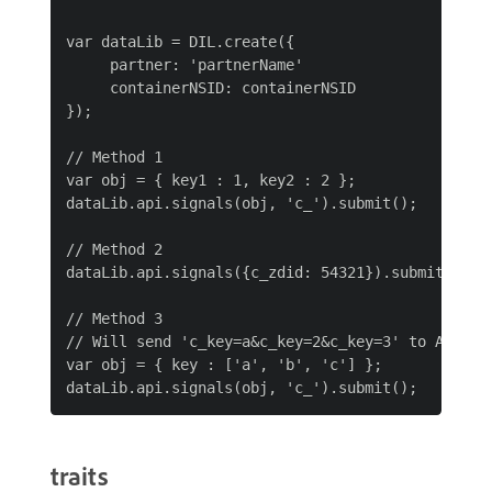
var dataLib = DIL.create({

     partner: 'partnerName'

     containerNSID: containerNSID

});

// Method 1

var obj = { key1 : 1, key2 : 2 };

dataLib.api.signals(obj, 'c_').submit();

// Method 2

dataLib.api.signals({c_zdid: 54321}).submit();

// Method 3

// Will send 'c_key=a&c_key=2&c_key=3' to Audienc
var obj = { key : ['a', 'b', 'c'] };

traits