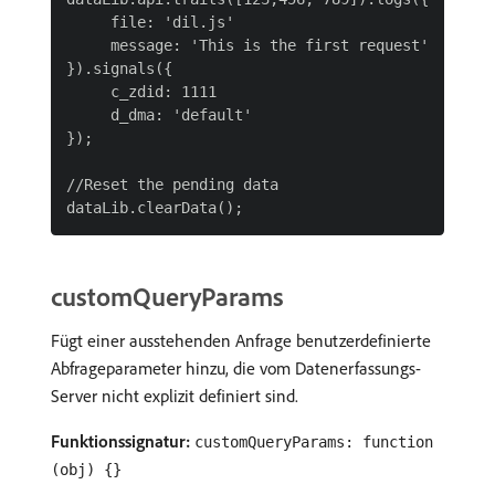
     file: 'dil.js'

     message: 'This is the first request'

}).signals({

     c_zdid: 1111

     d_dma: 'default'

});

//Reset the pending data

customQueryParams
Fügt einer ausstehenden Anfrage benutzerdefinierte
Abfrageparameter hinzu, die vom Datenerfassungs-
Server nicht explizit definiert sind.
Funktionssignatur:
customQueryParams: function
(obj) {}