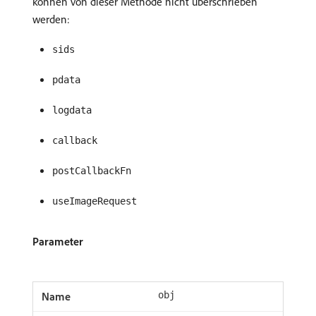
können von dieser Methode nicht überschrieben
werden:
sids
pdata
logdata
callback
postCallbackFn
useImageRequest
Parameter
obj