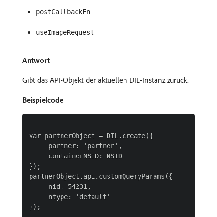
postCallbackFn
useImageRequest
Antwort
Gibt das API-Objekt der aktuellen DIL-Instanz zurück.
Beispielcode
var partnerObject = DIL.create({

     partner: 'partner',

     containerNSID: NSID

});

partnerObject.api.customQueryParams({

     nid: 54231,

     ntype: 'default'
