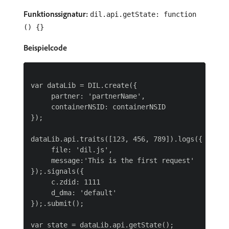
Funktionssignatur:
dil.api.getState: function
() {}
Beispielcode
var dataLib = DIL.create({

     partner: 'partnerName',

     containerNSID: containerNSID

});

dataLib.api.traits([123, 456, 789]).logs({

     file: 'dil.js',

     message:'This is the first request'

});.signals({

     c.zdid: 1111

     d_dma: 'default'

});.submit();

var state = dataLib.api.getState();
