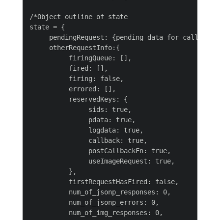
/*Object outline of state

state = {

     pendingRequest: {pending data for call to se
     otherRequestInfo:{

          firingQueue: [],

          fired: [],

          firing: false,

          errored: [],

          reservedKeys: {

               sids: true,

               pdata: true,

               logdata: true,

               callback: true,

               postCallbackFn: true,

               useImageRequest: true,

          },

          firstRequestHasFired: false,

          num_of_jsonp_responses: 0,

          num_of_jsonp_errors: 0,

          num_of_img_responses: 0,
