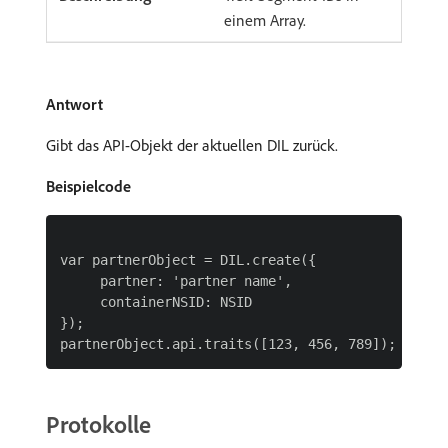
einem Array.
Antwort
Gibt das API-Objekt der aktuellen DIL zurück.
Beispielcode
var partnerObject = DIL.create({

     partner: 'partner name',

     containerNSID: NSID

});

Protokolle