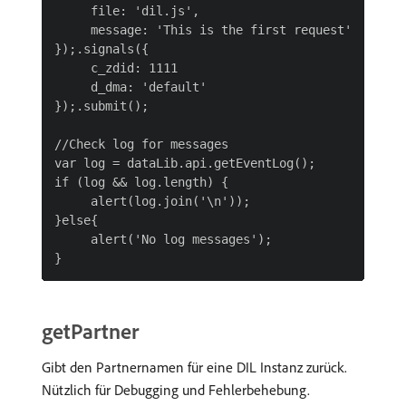
     file: 'dil.js',

     message: 'This is the first request'

});.signals({

     c_zdid: 1111

     d_dma: 'default'

});.submit();

//Check log for messages

var log = dataLib.api.getEventLog();

if (log && log.length) {

     alert(log.join('\n'));

}else{

     alert('No log messages');

getPartner
Gibt den Partnernamen für eine DIL Instanz zurück.
Nützlich für Debugging und Fehlerbehebung.