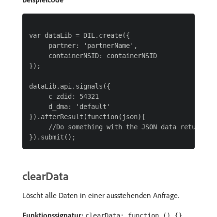
var dataLib = DIL.create({

     partner: 'partnerName',

     containerNSID: containerNSID

});

dataLib.api.signals({

     c_zdid: 54321

     d_dma: 'default'

}).afterResult(function(json){

     //Do something with the JSON data returned f
clearData
Löscht alle Daten in einer ausstehenden Anfrage.
Funktionssignatur:
clearData: function () {}