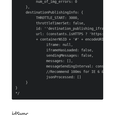
          num_of_img_errors: 0

     },

     destinationPublishingInfo: {

          THROTTLE_START: 3000,

          throttleTimerSet: false,

          id: ''destination_publishing_iframe_' +
          url: (constants.isHTTPS ? 'https://' :
          ​+ containerNSID + '#' + encodeURICompo
               iframe: null,

               iframeHasLoaded: false,

               sendingMessages: false,

               messages: [],

               messageSendingInterval: constants.
               //Recommend 100ms for IE 6 & 7, 15
               jsonProcessed: []

     }

}

idSync