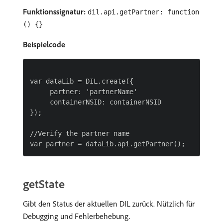
Funktionssignatur:
dil.api.getPartner: function
() {}
Beispielcode
var dataLib = DIL.create({

     partner: 'partnerName'

     containerNSID: containerNSID

});

//Verify the partner name

getState
Gibt den Status der aktuellen DIL zurück. Nützlich für
Debugging und Fehlerbehebung.