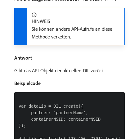
HINWEIS
Sie können andere API-Aufrufe an diese
Methode verketten.
Antwort
Gibt das API-Objekt der aktuellen DIL zurück.
Beispielcode
var dataLib = DIL.create({

     partner: 'partnerName',

     containerNSID: containerNSID

});

dataLib.api.traits([123,456, 789]).logs({
