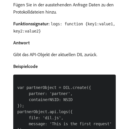
Fügen Sie in der ausstehenden Anfrage Daten zu den
Protokolldateien hinzu.
Funktionssignatur:
logs: function {key1:value1,
key2:value2}
Antwort
Gibt das API-Objekt der aktuellen DIL zurück.
Beispielcode
var partnerObject = DIL.create({

     partner: 'partner',

     containerNSID: NSID

});

partnerObject.api.logs({

     file: 'dil.js',

     message: 'This is the first request'
