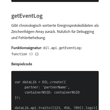
getEventLog
Gibt chronologisch sortierte Ereignisprotokolldaten als
Zeichenfolgen-Array zurück. Nützlich für Debugging
und Fehlerbehebung.
Funktionssignatur:
dil.api.getEventLog:
function () {}
Beispielcode
var dataLib = DIL.create({

     partner: 'partnerName',

     containerNSID: containerNSID

});

dataLib.api.traits([123, 456, 789]).logs({
