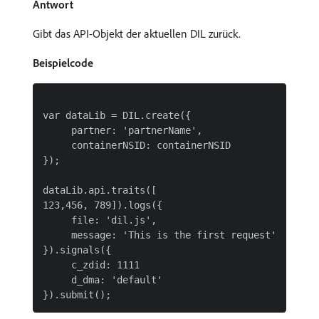
Antwort
Gibt das API-Objekt der aktuellen DIL zurück.
Beispielcode
var dataLib = DIL.create({

     partner: 'partnerName',

     containerNSID: containerNSID

});

dataLib.api.traits([

123,456, 789]).logs({

     file: 'dil.js',

     message: 'This is the first request'

}).signals({

     c_zdid: 1111

     d_dma: 'default'
