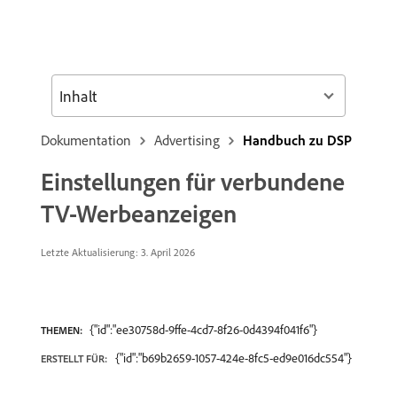
Inhalt
Dokumentation
Advertising
Handbuch zu DSP
Einstellungen für verbundene
TV-Werbeanzeigen
Letzte Aktualisierung: 3. April 2026
{"id":"ee30758d-9ffe-4cd7-8f26-0d4394f041f6"}
THEMEN:
{"id":"b69b2659-1057-424e-8fc5-ed9e016dc554"}
ERSTELLT FÜR: