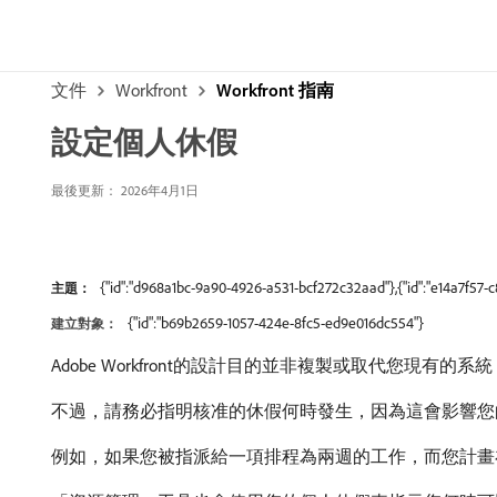
文件
Workfront
Workfront 指南
設定個人休假
最後更新： 2026年4月1日
{"id":"d968a1bc-9a90-4926-a531-bcf272c32aad"},{"id":"e14a7f57
主題：
{"id":"b69b2659-1057-424e-8fc5-ed9e016dc554"}
建立對象：
Adobe Workfront的設計目的並非複製或取代您現有
不過，請務必指明核准的休假何時發生，因為這會影響您
例如，如果您被指派給一項排程為兩週的工作，而您計畫在這