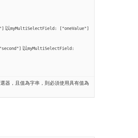
以
"]
myMultiSelectField: ["oneValue"]
以
"second"]
myMultiSelectField:
篩選器，且值為字串，則必須使用具有值為