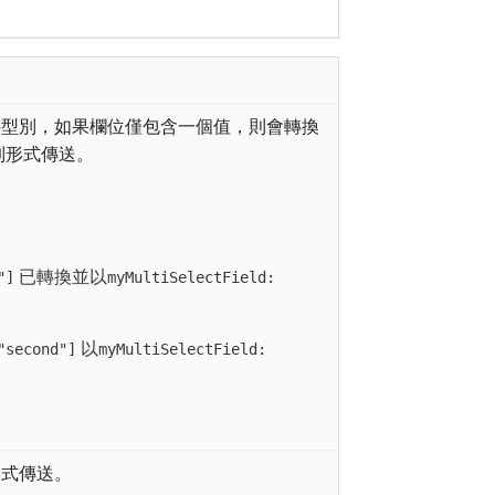
件型別，如果欄位僅包含一個值，則會轉換
列形式傳送。
已轉換並以
"]
myMultiSelectField:
以
"second"]
myMultiSelectField:
形式傳送。