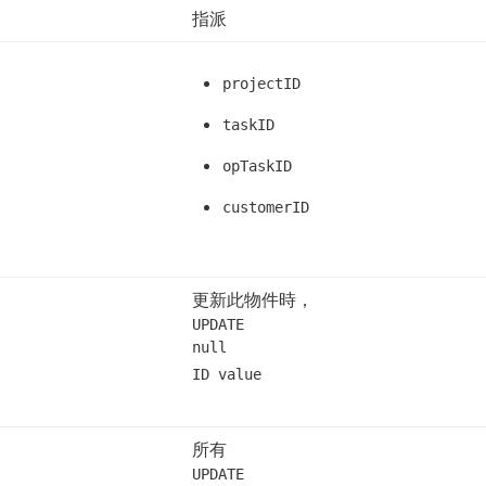
指派
projectID
taskID
opTaskID
customerID
更新此物件時，
UPDATE
null
ID value
所有
UPDATE