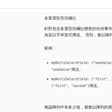
多重選取型別欄位
針對包含多選型別欄位變更的任何事
為並以字串形式傳送。 否則，會以陣
範例：
myMultiSelectField: ["oneValue
傳送。
"oneValue"
myMultiSelectField: ["first", 
傳送。
["first", "second"]
無論陣列中有多少值，都會以陣列的