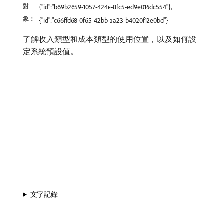
對
{"id":"b69b2659-1057-424e-8fc5-ed9e016dc554"},
象：
{"id":"c66ffd68-0f65-42bb-aa23-b4020f12e0bd"}
了解收入類型和成本類型的使用位置，以及如何設
定系統預設值。
文字記錄