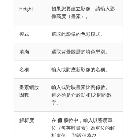
Height
如果您要建立影像，請輸入影
像高度（畫素）。
模式
選取此影像的色彩模式。
填滿
選取背景圖層的填色型別。
名稱
輸入或對應新影像的名稱。
畫素縮放
輸入或對映畫素比例係數。
因數
這必須是介於0.1和1之間的數
字。
解析度
在
值
欄位中，輸入以密度單
位（每英吋畫素）為單位的解
析度值。 預設值為72。