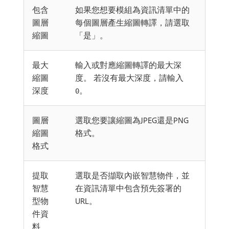
包含
如果您想要模組為資訊清單中的
圖層
每個圖層產生縮圖轉譯，請選取
縮圖
「是」。
最大
輸入或對應縮圖轉譯的最大深
縮圖
度。 若沒有最大深度，請輸入
深度
。
0
圖層
選取您要讓縮圖為JPEG還是PNG
縮圖
格式。
格式
提取
選取是否擷取內嵌智慧物件，並
智慧
在資訊清單中包含預先簽署的
型物
URL。
件資
料