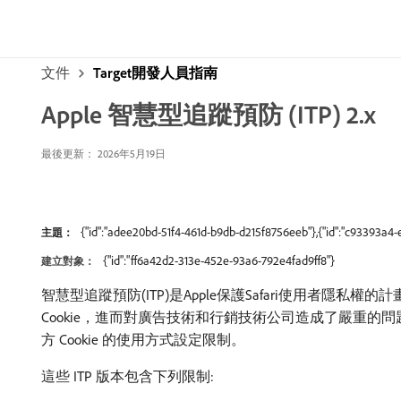
文件
Target開發人員指南
Apple 智慧型追蹤預防 (ITP) 2.x
最後更新： 2026年5月19日
{"id":"adee20bd-51f4-461d-b9db-d215f8756eeb"},{"id":"c93393a4
主題：
{"id":"ff6a42d2-313e-452e-93a6-792e4fad9ff8"}
建立對象：
智慧型追蹤預防(ITP)是Apple保護Safari使用者隱私權的
Cookie，進而對廣告技術和行銷技術公司造成了嚴重的問題，因
方 Cookie 的使用方式設定限制。
這些 ITP 版本包含下列限制: