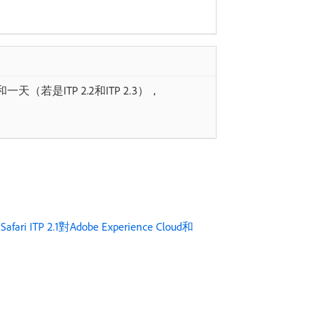
天（若是ITP 2.2和ITP 2.3），
：
Safari ITP 2.1對Adobe Experience Cloud和