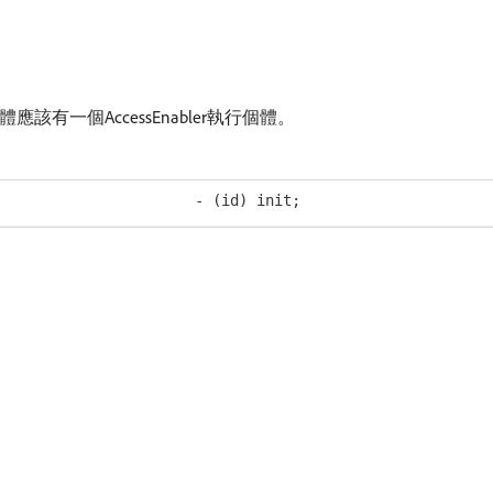
體應該有一個AccessEnabler執行個體。
- (id) init;