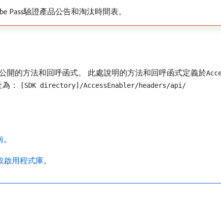
be Pass驗證產品公告和淘汰時間表。
e Client所公開的方法和回呼函式。 此處說明的方法和回呼函式定義於
Acc
網址為：
[SDK directory]/AccessEnabler/headers/api/
南
。
存取啟用程式庫
。