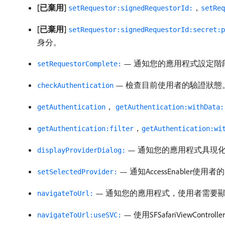
[已棄用]
，
setRequestor:signedRequestorId:
setReq
[已棄用]
setRequestor:signedRequestorId:secret:p
身分。
— 通知您的應用程式設定階
setRequestorComplete:
— 檢查目前使用者的驗證狀態
checkAuthentication
，
getAuthentication
getAuthentication:withData:
，
getAuthentication:filter
getAuthentication:wi
— 通知您的應用程式具現化
displayProviderDialog:
— 通知AccessEnabler使用
setSelectedProvider:
— 通知您的應用程式，使用者需要顯
navigateToUrl:
— 使用SFSafariViewCo
navigateToUrl:useSVC: