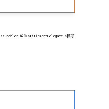
和
標頭
essEnabler.h
EntitlementDelegate.h