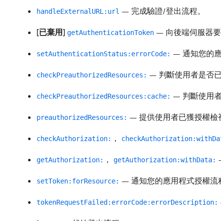
— 完成驗證/登出流程。
handleExternalURL:url
[已棄用]
— 向後端伺服器
getAuthenticationToken
— 通知您的
setAuthenticationStatus:errorCode:
— 判斷使用者是否
checkPreauthorizedResources:
— 判斷使用
checkPreauthorizedResources:cache:
— 提供使用者已獲授權檢
preauthorizedResources:
，
checkAuthorization:
checkAuthorization:withDa
，
getAuthorization:
getAuthorization:withData:
— 通知您的應用程式授權流
setToken:forResource:
tokenRequestFailed:errorCode:errorDescription: