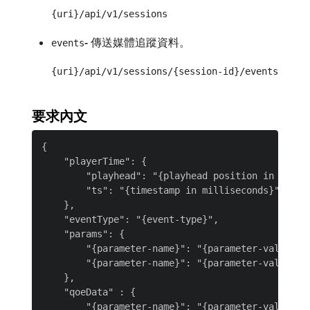
{uri}/api/v1/sessions
-
傳送媒體追蹤資料。
events
{uri}/api/v1/sessions/{session-id}/events
要求內文
{

    "playerTime": {

        "playhead": "{playhead position in second
        "ts": "{timestamp in milliseconds}"

    },

    "eventType": "{event-type}",

    "params": {

        "{parameter-name}": "{parameter-value}",

        "{parameter-name}": "{parameter-value}"

    },

    "qoeData" : {

        "{parameter-name}": "{parameter-value}",
