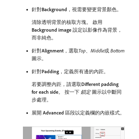
針對​
Background
，視需要變更背景顏色。
清除透明背景的核取方塊。 啟用​
Background image
​設定以影像作為背景，
而非純色。
針對​
Alignment
，選取​
Top
、
Middle
​或​
Bottom
​圖示。
針對​
Padding
，定義所有邊的內距。
若要調整內距，請選取​
Different padding
for each side
。 按一下​
鎖定
​圖示以中斷同
步處理。
展開​
Advanced
​區段以定義欄的內嵌樣式。