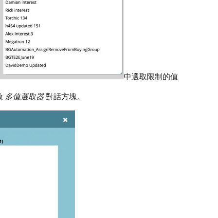
中選取限制的值
​
多值選取器
​對話方塊。