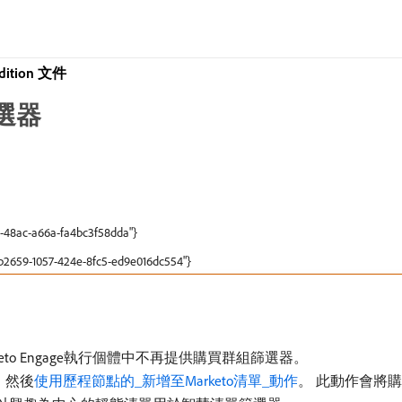
Edition 文件
篩選器
167-48ac-a66a-fa4bc3f58dda"}
9b2659-1057-424e-8fc5-ed9e016dc554"}
連線的Marketo Engage執行個體中不再提供購買群組篩選器。
，然後
使用歷程節點的​_新增至Marketo清單_​動作
。 此動作會將購買