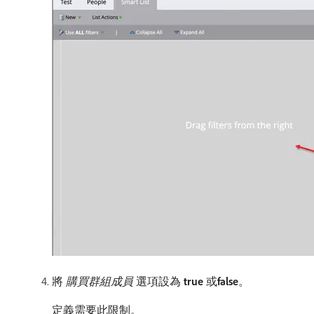
將​
購買群組成員
​選項設為​
true
​或​
false
。
定義需要此限制。