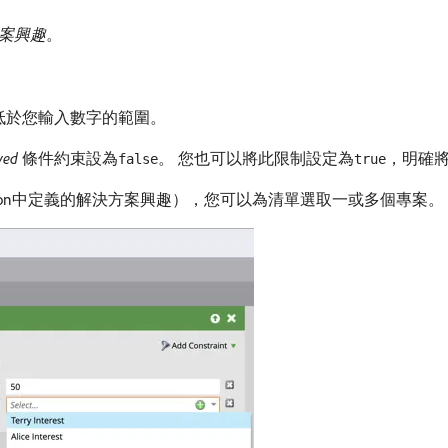
案興趣
。
低於您輸入數字的範圍。
ved
​條件約束設為
。 您也可以將此限制設定為
，明確
false
true
B2B edition中定義的解決方案興趣），您可以為清單選取一或多個專案。