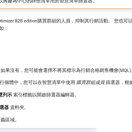
以興趣為中心的靜態清單用於智慧清單篩選器。
ey Optimizer B2B edition購買群組的人員，抑制其行銷活
例如：
如果沒有，您可能會選擇不將其標示為行銷合格銷售機會(MQL)
o Engage執行個體中，您可以在智慧清單中使用​
購買群組成員
​篩選器，
慧列示
​索引標籤以開啟篩選器編輯器。
選器
​資料夾。
定義區域。