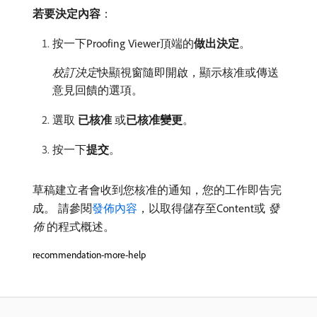
若要決定內容
：
按一下Proofing Viewer頂端的​
做出決定
。
校訂決定
​快顯視窗隨即開啟，顯示核准或傳送
意見回饋的選項。
選取​
已核准
​或​
已核准變更
。
按一下​
提交
。
草稿建立者會收到您核准的通知，您的工作即告完
成。 請參閱
發佈內容
，以取得儲存至Content或​
發
佈
​的程式概述。
recommendation-more-help