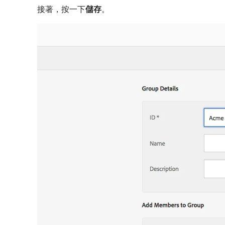
接著，按一下​
儲存
。