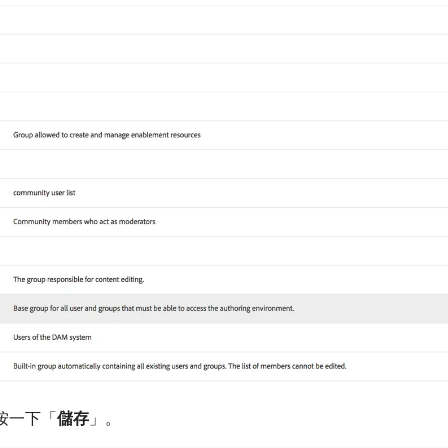
 按一下「
儲存
」。