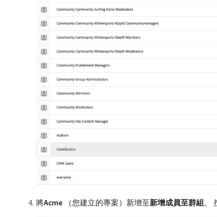
將​
Acme
（您建立的專案）新增至​
新增成員至群組
。