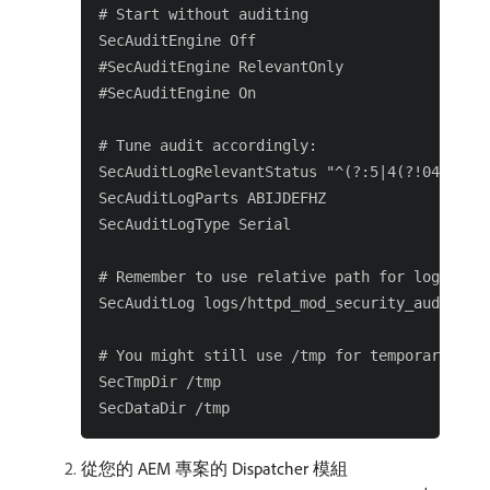
# Start without auditing

SecAuditEngine Off

#SecAuditEngine RelevantOnly

#SecAuditEngine On

# Tune audit accordingly:

SecAuditLogRelevantStatus "^(?:5|4(?!04))"

SecAuditLogParts ABIJDEFHZ

SecAuditLogType Serial

# Remember to use relative path for logs:

SecAuditLog logs/httpd_mod_security_audit.log
# You might still use /tmp for temporary/work
SecTmpDir /tmp

從您的 AEM 專案的 Dispatcher 模組