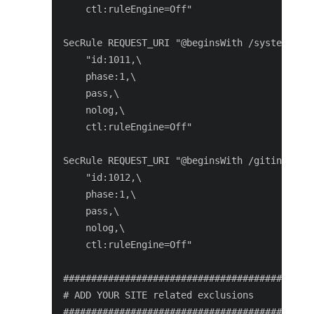
    ctl:ruleEngine=Off"

SecRule REQUEST_URI "@beginsWith /system/prob
    "id:1011,\

    phase:1,\

    pass,\

    nolog,\

    ctl:ruleEngine=Off"

SecRule REQUEST_URI "@beginsWith /gitinit-sta
    "id:1012,\

    phase:1,\

    pass,\

    nolog,\

    ctl:ruleEngine=Off"

#############################################
# ADD YOUR SITE related exclusions           
#############################################