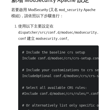
若要啟用 ModSecurity (又名
Apache
mod_security
模組)，請依照以下步驟進行：
使用以下主要設定在
dispatcher/src/conf.d/modsec/modsecurity.
建立
。
conf
modsecurity.conf
# Include the baseline crs setup

Include conf.d/modsec/crs/crs-setup.conf

# Include your customizations to crs setup if
IncludeOptional conf.d/modsec/crs/crs-setup.c
# Select all available CRS rules:

#Include conf.d/modsec/crs/rules/*.conf

# Or alternatively list only specific ones yo