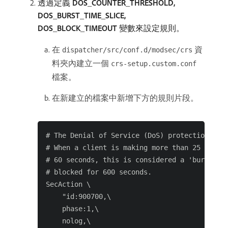
透過定義
DOS_COUNTER_THRESHOLD,
DOS_BURST_TIME_SLICE,
DOS_BLOCK_TIMEOUT
變數來設定規則。
在
資
dispatcher/src/conf.d/modsec/crs
料夾內建立一個
crs-setup.custom.conf
檔案。
在新建立的檔案中新增下方的規則片段。
# The Denial of Service (DoS) protection agai
# When a client is making more than 25 reques
# 60 seconds, this is considered a 'burst'. A
# blocked for 600 seconds.

SecAction \

    "id:900700,\

    phase:1,\

    nolog,\
