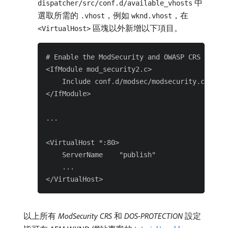
中
dispatcher/src/conf.d/available_vhosts
選取所需的
，例如
，在
.vhost
wknd.vhost
區塊以外新增以下項目。
<VirtualHost>
# Enable the ModSecurity and OWASP CRS

<IfModule mod_security2.c>

    Include conf.d/modsec/modsecurity.conf

</IfModule>

...

<VirtualHost *:80>

    ServerName    "publish"

    ...

以上所有
ModSecurity CRS
和
DOS-PROTECTION
設定