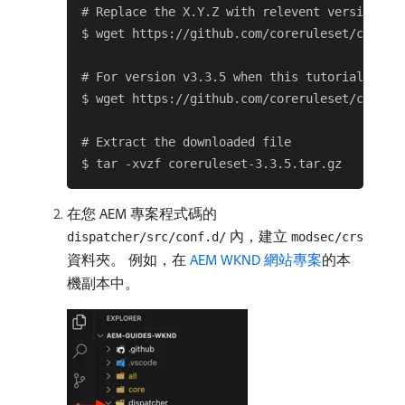
# Replace the X.Y.Z with relevent version num
$ wget https://github.com/coreruleset/corerul
# For version v3.3.5 when this tutorial is pu
$ wget https://github.com/coreruleset/corerul
# Extract the downloaded file

在您 AEM 專案程式碼的
內，建立
dispatcher/src/conf.d/
modsec/crs
資料夾。 例如，在
AEM WKND 網站專案
的本
機副本中。