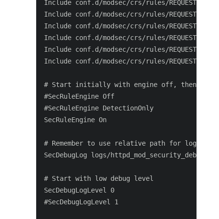
Include conf.d/modsec/crs/rules/REQUEST-900-E
Include conf.d/modsec/crs/rules/REQUEST-901-I
Include conf.d/modsec/crs/rules/REQUEST-905-C
Include conf.d/modsec/crs/rules/REQUEST-910-I
Include conf.d/modsec/crs/rules/REQUEST-912-D
Include conf.d/modsec/crs/rules/REQUEST-949-B
# Start initially with engine off, then switc
#SecRuleEngine Off

#SecRuleEngine DetectionOnly

SecRuleEngine On

# Remember to use relative path for logs:

SecDebugLog logs/httpd_mod_security_debug.log
# Start with low debug level

SecDebugLogLevel 0

#SecDebugLogLevel 1
