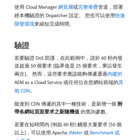
使用 Cloud Manager
網頁層
或
完整堆疊
管道，部署
經本機驗證的 Dispatcher 設定。 您也可以使用
快速
開發環境
來縮短完成時間。
驗證
若要驗證 DoS 防護，在此範例中，請於 60 秒內發
送超過 50 個要求 (臨界值是 25 個要求，乘以發生
兩次)。 然而，這些要求應該能夠傳遞通過
內建的
AEM as a Cloud Service 或任何位在您網站前端的
其
他 CDN
。
能達到 CDN 傳遞的其中一種技術，是新增一個​
附
帶各網站頁面要求之新隨機值
​的查詢參數。
若要在短時間內 (例如 60 秒) 觸發大量要求 (50 個
以上)，可以使用 Apache
JMeter
或
Benchmark 或