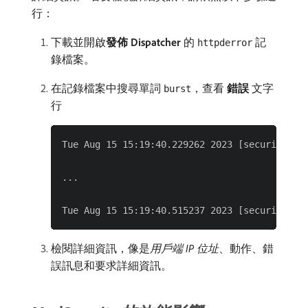
行：
下載並開啟​
發佈 Dispatcher
的
記
httpderror
錄檔案。
在記錄檔案中搜尋單詞
，查看​
錯誤
​文字
burst
行
Tue Aug 15 15:19:40.229262 2023 [security2:e
...

檢閱詳細資訊，像是​
用戶端 IP 位址
、動作、錯
誤訊息和要求詳細資訊。