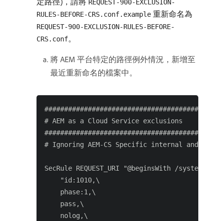
定路徑)，請將
REQUEST-900-EXCLUSION-
重新命名為
RULES-BEFORE-CRS.conf.example
REQUEST-900-EXCLUSION-RULES-BEFORE-
。
CRS.conf
將 AEM 平台特定的路徑例外情況，新增至
最近重新命名的檔案中。
#############################################
# AEM as a Cloud Service exclusions          
#############################################
# Ignoring AEM-CS Specific internal and reser
SecRule REQUEST_URI "@beginsWith /systemready
    "id:1010,\

    phase:1,\

    pass,\

    nolog,\
