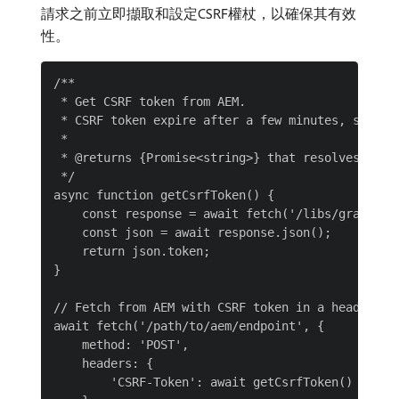
請求之前立即擷取和設定CSRF權杖，以確保其有效
性。
/**

 * Get CSRF token from AEM.

 * CSRF token expire after a few minutes, so it i
 *

 * @returns {Promise<string>} that resolves to th
 */

async function getCsrfToken() {

    const response = await fetch('/libs/granite/c
    const json = await response.json();

    return json.token;

}

// Fetch from AEM with CSRF token in a header nam
await fetch('/path/to/aem/endpoint', {

    method: 'POST',

    headers: {

        'CSRF-Token': await getCsrfToken()
