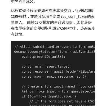
增至表單提交。
此程式碼片段示範如何在表單提交時，從AEM擷取
CSRF權杖，並將其新增至名為
的表
:cq_csrf_token
單輸入。 由於CSRF權杖的生命週期短，因此最好
在表單提交前立即擷取和設定CSRF權杖，以確保其
有效性。
// Attach submit handler event to form onSubmit

document.querySelector('form').addEventListener('
    event.preventDefault();

    const form = event.target;

    const response = await fetch('/libs/granite/c
    const json = await response.json();

    // Create a form input named ``:cq_csrf_token
    let csrfTokenInput = form.querySelector('inpu
    if (!csrfTokenInput?.value) {

        // If the form does not have a CSRF token