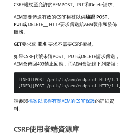
CSRF權杖至允許的AEMPOST、PUT和Delete請求。
AEM需要傳送有效的CSRF權杖以供​
驗證
POST
、
PUT或
DELETE__ HTTP要求傳送給AEM製作和發佈
服務。
GET
​要求或​
匿名
​要求不需要CSRF權杖。
如果CSRF代號未隨POST、PUT或DELETE請求傳送，
AEM會傳回403禁止回應，而AEM會記錄下列錯誤：
[INFO][POST /path/to/aem/endpoint HTTP/1.1][com.
請參閱
檔案以取得有關AEM的CSRF保護
的詳細資
料。
CSRF使用者端資源庫