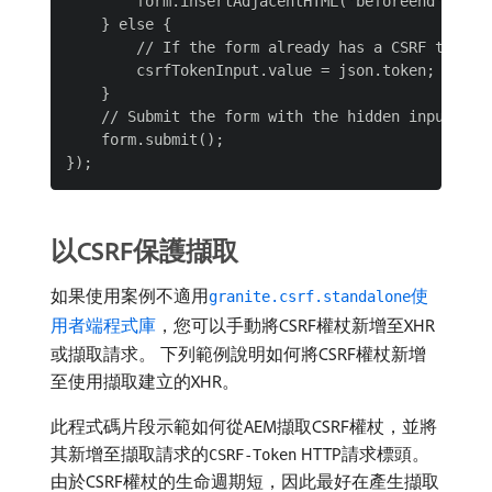
        form.insertAdjacentHTML('beforeend', `<i
    } else {

        // If the form already has a CSRF token i
        csrfTokenInput.value = json.token;

    }

    // Submit the form with the hidden input cont
    form.submit();

以CSRF保護擷取
如果使用案例不適用
使
granite.csrf.standalone
用者端程式庫
，您可以手動將CSRF權杖新增至XHR
或擷取請求。 下列範例說明如何將CSRF權杖新增
至使用擷取建立的XHR。
此程式碼片段示範如何從AEM擷取CSRF權杖，並將
其新增至擷取請求的
HTTP請求標頭。
CSRF-Token
由於CSRF權杖的生命週期短，因此最好在產生擷取