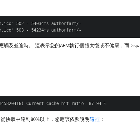
.ico" 502 - 54034ms authorfarm/-

及並逾時。 這表示您的AEM執行個體太慢或不健康，而Dispa
從快取中達到80%以上，您應該依照說明
這裡
：