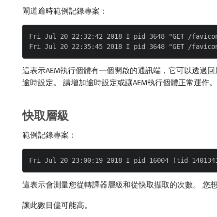
閘道逾時範例記錄專案：
Fri Jul 20 22:32:42 2018 I pid 3648 "GET /favicon
這表示AEM執行個體有一個開啟的通訊端，它可以透過回應觸
逾時設定。 請增加逾時設定或讓AEM執行個體正常運作。
快取層級
範例記錄專案：
這表示會測量您從轉譯器層級和從快取擷取的次數。 您想
讓此數目儘可能高。