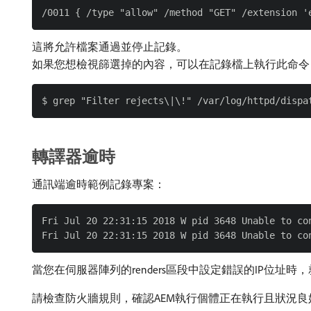
這將允許檔案通過並停止記錄。
如果您想檢視篩選掉的內容，可以在記錄檔上執行此命令
轉譯器逾時
通訊端逾時範例記錄專案：
Fri Jul 20 22:31:15 2018 W pid 3648 Unable to co
當您在伺服器陣列的renders區段中設定錯誤的IP位址時，
請檢查防火牆規則，確認AEM執行個體正在執行且狀況良