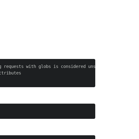
 requests with globs is considered unsafe.

tributes
