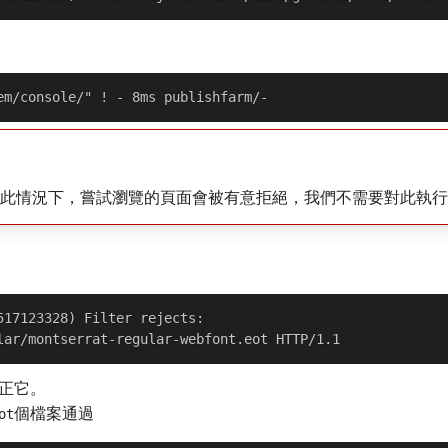
求。 在此情況下，嘗試瀏覽的頁面會被有意拒絕，我們不需要對此執
17123328) Filter rejects:

正它。
個檔案通過
ot