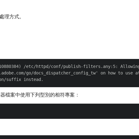
處理方式。
10880384) /etc/httpd/conf/publish-filters.any:5: Allowing
.adobe.com/go/docs_dispatcher_config_tw' on how to use at
在其篩選器檔案中使用下列型別的相符專案：