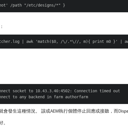
：
nnect socket to 10.43.3.40:4502: Connection timed out

就會發生這種情況。 該或AEM執行個體停止回應或接聽，而Dispat
好。