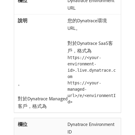
Dynatrace Environment
URL
您的Dynatrace環境
URL。
對於Dynatrace SaaS客
戶，格式為
https://<your-
environment-
id>.live.dynatrace.c
om
。
https://<your-
managed-
url>/e/<environmentI
對於Dynatrace Managed
d>
客戶，格式為
Dynatrace Environment
ID