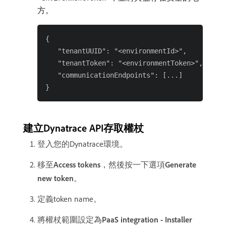
方。
{

   "tenantUUID": "<environmentId>",

   "tenantToken": "<environmentToken>",

   "communicationEndpoints": [...]

建立Dynatrace API存取權杖
登入您的Dynatrace環境。
移至​
Access tokens
，然後按一下選項​
Generate
new token
。
定義token name。
將權杖範圍設定為​
PaaS integration - Installer