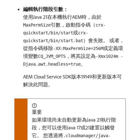
編輯執行階段引數：
使用Java 21在本機執行AEM時，由於
引數，啟動指令碼（
MaxPermSize
crx-
或
quickstart/bin/start
crx-
）會失敗。 或者，
quickstart/bin/start.bat
從指令碼移除
或定義環
-XX:MaxPermSize=256M
境變數
，將其設定為
CQ_JVM_OPTS
-Xmx1024m -
。
Djava.awt.headless=true
AEM Cloud Service SDK版本19149和更新版本可
解決此問題。
重要
如果環境尚未自動更新為Java 21執行階
段，您可以使用Java 17或21建置以觸發
它。 您透過將
.cloudmanager/java-