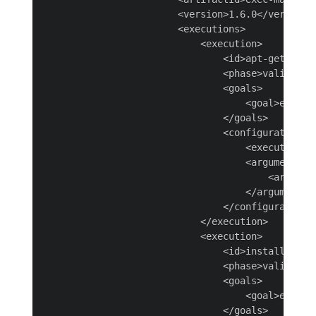
                        <version>1.6.0</version>

                        <executions>

                            <execution>

                                <id>apt-get-updat
                                <phase>validate</
                                <goals>

                                    <goal>exec</g
                                </goals>

                                <configuration>

                                    <executable>a
                                    <arguments>

                                        <argument
                                    </arguments>

                                </configuration>

                            </execution>

                            <execution>

                                <id>install-pytho
                                <phase>validate</
                                <goals>

                                    <goal>exec</g
                                </goals>
