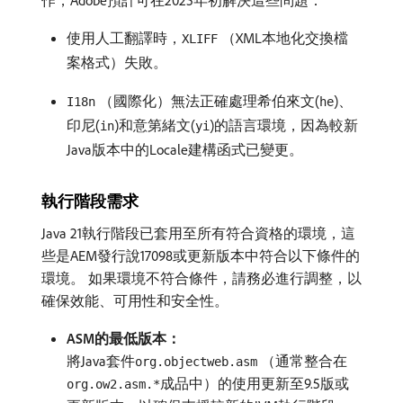
作，Adobe預計可在2025年初解決這些問題：
使用人工翻譯時，
（XML本地化交換檔
XLIFF
案格式）失敗。
（國際化）無法正確處理希伯來文(
)、
I18n
he
印尼(
)和意第緒文(
)的語言環境，因為較新
in
yi
Java版本中的Locale建構函式已變更。
執行階段需求
Java 21執行階段已套用至所有符合資格的環境，這
些是AEM發行說17098或更新版本中符合以下條件的
環境。 如果環境不符合條件，請務必進行調整，以
確保效能、可用性和安全性。
ASM的最低版本：
將Java套件
（通常整合在
org.objectweb.asm
成品中）的使用更新至9.5版或
org.ow2.asm.*