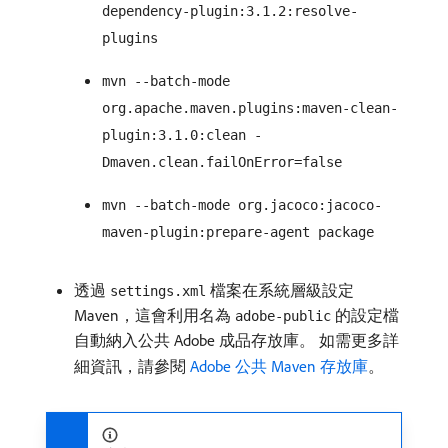
dependency-plugin:3.1.2:resolve-
plugins
mvn --batch-mode
org.apache.maven.plugins:maven-clean-
plugin:3.1.0:clean -
Dmaven.clean.failOnError=false
mvn --batch-mode org.jacoco:jacoco-
maven-plugin:prepare-agent package
透過
檔案在系統層級設定
settings.xml
Maven，這會利用名為
的設定檔
adobe-public
自動納入公共 Adobe 成品存放庫。 如需更多詳
細資訊，請參閱
Adobe 公共 Maven 存放庫
。