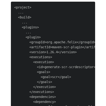
<project>

  ...

  <build>

    ...

    <plugins>

      ...

      <plugin>

        <groupId>org.apache.felix</groupId>

        <artifactId>maven-scr-plugin</artifactId>
        <version>1.26.4</version>

        <executions>

          <execution>

            <id>generate-scr-scrdescriptor</id>

            <goals>

              <goal>scr</goal>

            </goals>

          </execution>

        </executions>

        <dependencies>

          <dependency>
