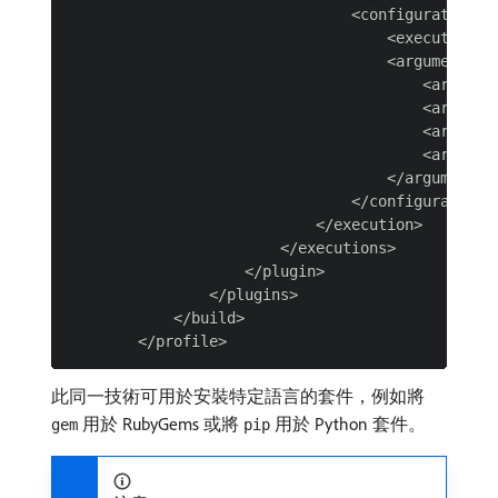
                                <configuration>

                                    <executable>a
                                    <arguments>

                                        <argument
                                        <argument
                                        <argument
                                        <argument
                                    </arguments>

                                </configuration>

                            </execution>

                        </executions>

                    </plugin>

                </plugins>

            </build>

此同一技術可用於安裝特定語言的套件，例如將
用於 RubyGems 或將
用於 Python 套件。
gem
pip