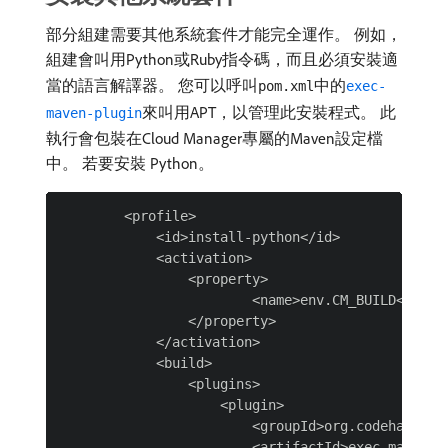
部分組建需要其他系統套件才能完全運作。 例如，
組建會叫用Python或Ruby指令碼，而且必須安裝適
當的語言解譯器。 您可以呼叫
中的
pom.xml
exec-
來叫用APT，以管理此安裝程式。 此
maven-plugin
執行會包裝在Cloud Manager專屬的Maven設定檔
中。 若要安裝 Python。
        <profile>

            <id>install-python</id>

            <activation>

                <property>

                        <name>env.CM_BUILD</name>
                </property>

            </activation>

            <build>

                <plugins>

                    <plugin>

                        <groupId>org.codehaus.moj
                        <artifactId>exec-maven-pl