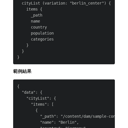
  cityList (variation: "berlin_center") {

    items {

      _path

      name

      country

      population

      categories

    }

  }

範例結果
{

  "data": {

    "cityList": {

      "items": [

        {

          "_path": "/content/dam/sample-content-f
          "name": "Berlin",
