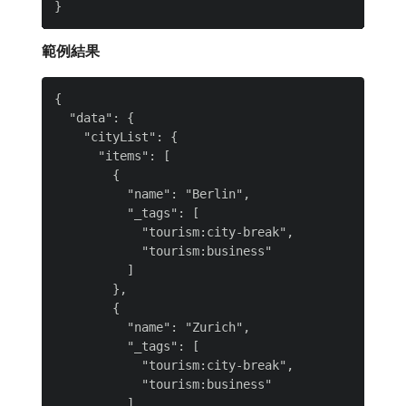
範例結果
{

  "data": {

    "cityList": {

      "items": [

        {

          "name": "Berlin",

          "_tags": [

            "tourism:city-break",

            "tourism:business"

          ]

        },

        {

          "name": "Zurich",

          "_tags": [

            "tourism:city-break",

            "tourism:business"

          ]
