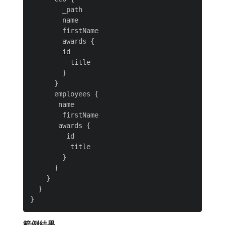
        _path

        name

        firstName

        awards {

        id

          title

        }

      }

      employees {

       name

        firstName

       awards {

         id

          title

        }

      }

    }

  }

範例結果