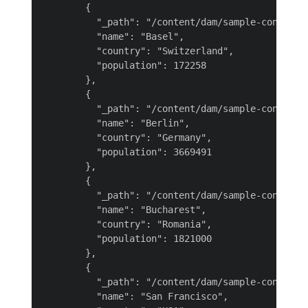
        {

          "_path": "/content/dam/sample-content-f
          "name": "Basel",

          "country": "Switzerland",

          "population": 172258

        },

        {

          "_path": "/content/dam/sample-content-f
          "name": "Berlin",

          "country": "Germany",

          "population": 3669491

        },

        {

          "_path": "/content/dam/sample-content-f
          "name": "Bucharest",

          "country": "Romania",

          "population": 1821000

        },

        {

          "_path": "/content/dam/sample-content-f
          "name": "San Francisco",
