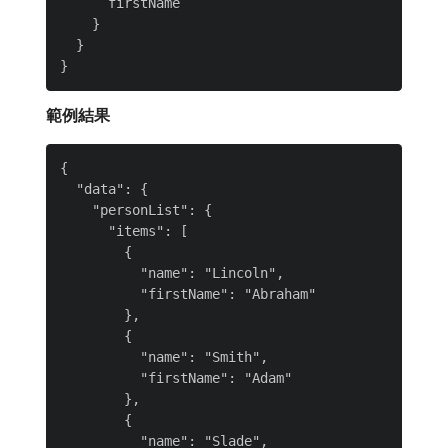
      firstName

    }

  }

範例結果
{

  "data": {

    "personList": {

      "items": [

        {

          "name": "Lincoln",

          "firstName": "Abraham"

        },

        {

          "name": "Smith",

          "firstName": "Adam"

        },

        {

          "name": "Slade",
