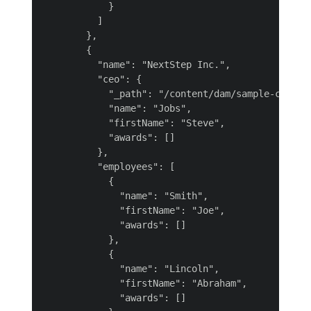
            }

          ]

        },

        {

          "name": "NextStep Inc.",

          "ceo": {

            "_path": "/content/dam/sample-content
            "name": "Jobs",

            "firstName": "Steve",

            "awards": []

          },

          "employees": [

            {

              "name": "Smith",

              "firstName": "Joe",

              "awards": []

            },

            {

              "name": "Lincoln",

              "firstName": "Abraham",

              "awards": []
