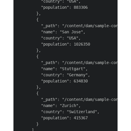
          "country": "USA",

          "population": 883306

        },

        {

          "_path": "/content/dam/sample-content-f
          "name": "San Jose",

          "country": "USA",

          "population": 1026350

        },

        {

          "_path": "/content/dam/sample-content-f
          "name": "Stuttgart",

          "country": "Germany",

          "population": 634830

        },

        {

          "_path": "/content/dam/sample-content-f
          "name": "Zurich",

          "country": "Switzerland",

          "population": 415367

        }

      ]
