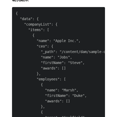
{

  "data": {

    "companyList": {

      "items": [

        {

          "name": "Apple Inc.",

          "ceo": {

            "_path": "/content/dam/sample-content
            "name": "Jobs",

            "firstName": "Steve",

            "awards": []

          },

          "employees": [

            {

              "name": "Marsh",

              "firstName": "Duke",

              "awards": []

            },

            {
