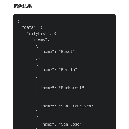
範例結果
{

  "data": {

    "cityList": {

      "items": [

        {

          "name": "Basel"

        },

        {

          "name": "Berlin"

        },

        {

          "name": "Bucharest"

        },

        {

          "name": "San Francisco"

        },

        {

          "name": "San Jose"
