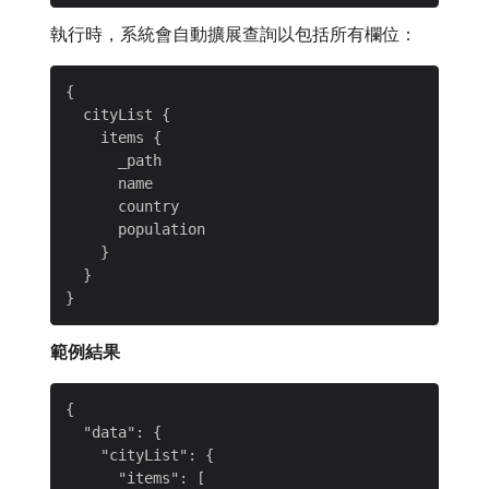
執行時，系統會自動擴展查詢以包括所有欄位：
{

  cityList {

    items {

      _path

      name

      country

      population

    }

  }

範例結果
{

  "data": {

    "cityList": {

      "items": [
