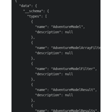
{

  "data": {

    "__schema": {

      "types": [

        {

          "name": "AdventureModel",

          "description": null

        },

        {

          "name": "AdventureModelArrayFilter",

          "description": null

        },

        {

          "name": "AdventureModelFilter",

          "description": null

        },

        {

          "name": "AdventureModelResult",

          "description": null

        },

        {

          "name": "AdventureModelResults",
