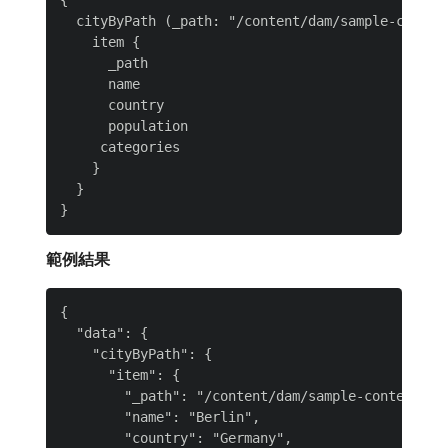
{

  cityByPath (_path: "/content/dam/sample-content
    item {

      _path

      name

      country

      population

     categories

    }

  }

範例結果
{

  "data": {

    "cityByPath": {

      "item": {

        "_path": "/content/dam/sample-content-fra
        "name": "Berlin",

        "country": "Germany",
