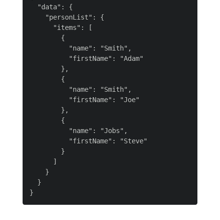
  "data": {

    "personList": {

      "items": [

        {

          "name": "Smith",

          "firstName": "Adam"

        },

        {

          "name": "Smith",

          "firstName": "Joe"

        },

        {

          "name": "Jobs",

          "firstName": "Steve"

        }

      ]

    }

  }
