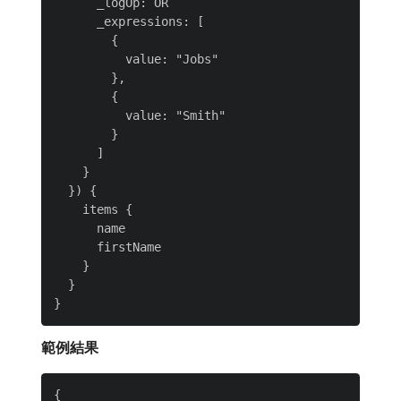
      _logOp: OR

      _expressions: [

        {

          value: "Jobs"

        },

        {

          value: "Smith"

        }

      ]

    }

  }) {

    items {

      name

      firstName

    }

  }

範例結果
{
