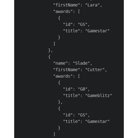
              "firstName": "Lara",

              "awards": [

                {

                  "id": "GS",

                  "title": "Gamestar"

                }

              ]

            },

            {

              "name": "Slade",

              "firstName": "Cutter",

              "awards": [

                {

                  "id": "GB",

                  "title": "Gameblitz"

                },

                {

                  "id": "GS",

                  "title": "Gamestar"

                }

              ]
