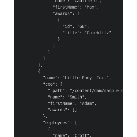
              "name": "Caulfield",

              "firstName": "Max",

              "awards": [

                {

                  "id": "GB",

                  "title": "Gameblitz"

                }

              ]

            }

          ]

        },

        {

          "name": "Little Pony, Inc.",

          "ceo": {

            "_path": "/content/dam/sample-content
            "name": "Smith",

            "firstName": "Adam",

            "awards": []

          },

          "employees": [

            {

              "name": "Croft",
