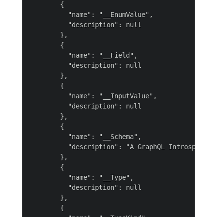
        {

          "name": "__EnumValue",

          "description": null

        },

        {

          "name": "__Field",

          "description": null

        },

        {

          "name": "__InputValue",

          "description": null

        },

        {

          "name": "__Schema",

          "description": "A GraphQL Introspectio
        },

        {

          "name": "__Type",

          "description": null

        },

        {
