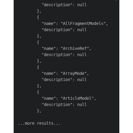
          "description": null

        },

        {

          "name": "AllFragmentModels",

          "description": null

        },

        {

          "name": "ArchiveRef",

          "description": null

        },

        {

          "name": "ArrayMode",

          "description": null

        },

        {

          "name": "ArticleModel",

          "description": null

        },

...more results...
