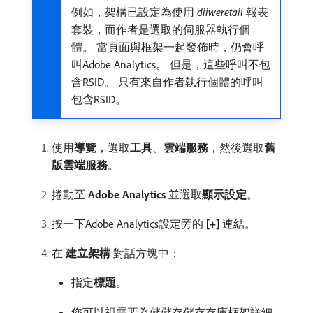
例如，架構已設定為使用​
diiweretail
​報表
套裝，而作者是選取的伺服器執行個
體。 當頁面與框架一起發佈時，仍會呼
叫Adobe Analytics。 但是，這些呼叫不包
含RSID。 只有來自作者執行個體的呼叫
包含RSID。
使用​
導覽
，選取​
工具
、
雲端服務
，然後選取​
舊
版雲端服務
。
捲動至​
Adobe Analytics
​並選取​
顯示設定
。
按一下Adobe Analytics設定旁的​
[+]
​連結。
在​
建立架構
​對話方塊中：
指定​
標題
。
您可以視需要為儲儲存儲存存庫框架詳細