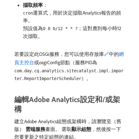
擷取頻率
：
運算式，用於決定擷取Analytics報告的頻
cron
率。
預設值為
；這對應到每小時12
0 0 0/12 * * ?
次擷取。
若要設定此OSGi服務，您可以使用存放庫
🔗
中的
網
頁主控台
或osgiConfig節點（服務PID為
com.day.cq.analytics.sitecatalyst.impl.impor
）。
ter.ReportImporterScheduler
編輯Adobe Analytics設定和/或架
構
建立Adobe Analytics組態或架構時，請瀏覽至（舊
版）
雲端服務
​畫面。 選取​
顯示組態
，然後按一下
您要更新之特定組態的連結。