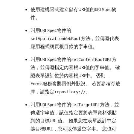
使用建構函式建立儲存URI值的
物
URLSpec
件。
叫用
物件的
URLSpec
方法，並傳遞代表
setApplicationWebRoot
應用程式網頁根目錄的字串值。
叫用
物件的
方
URLSpec
setContentRootURI
法，並傳遞指定內容根URI值的字串值。 確
認表單設計位於內容根URI中。 否則，
Forms服務會擲回例外狀況。 若要參考存放
庫，請指定
。
repository://
叫用
物件的
方法，並
URLSpec
setTargetURL
傳遞字串值，該值指定要將表單資料張貼
到的目標URL值。 如果您在表單設計中定
義目標URL，您可以傳遞空字串。 您也可