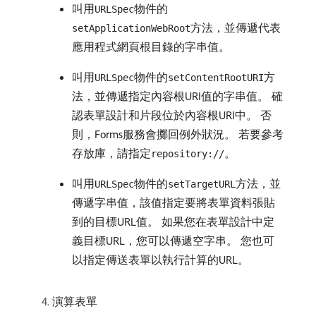
叫用
物件的
URLSpec
方法，並傳遞代表
setApplicationWebRoot
應用程式網頁根目錄的字串值。
叫用
物件的
方
URLSpec
setContentRootURI
法，並傳遞指定內容根URI值的字串值。 確
認表單設計和片段位於內容根URI中。 否
則，Forms服務會擲回例外狀況。 若要參考
存放庫，請指定
。
repository://
叫用
物件的
方法，並
URLSpec
setTargetURL
傳遞字串值，該值指定要將表單資料張貼
到的目標URL值。 如果您在表單設計中定
義目標URL，您可以傳遞空字串。 您也可
以指定傳送表單以執行計算的URL。
演算表單