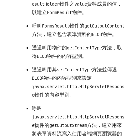
物件之
資料成員的值，
esultHolder
value
以建立
物件。
FormResult
呼叫
物件的
FormsResult
getOutputContent
方法，建立包含表單資料的
物件。
BLOB
透過叫用物件的
方法，取
getContentType
得
物件的內容型別。
BLOB
透過叫用其
方法並傳遞
setContentType
物件的內容型別來設定
BLOB
javax.servlet.http.HttpServletRespons
物件的內容型別。
e
呼叫
javax.servlet.http.HttpServletRespons
物件的
方法，建立用來
e
getOutputStream
將表單資料流寫入使用者端網頁瀏覽器的