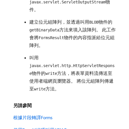
物
javax.servlet.ServletOutputStream
件。
建立位元組陣列，並透過叫用
物件的
BLOB
方法來填入該陣列。 此工作
getBinaryData
會將
物件的內容指派給位元組
FormsResult
陣列。
叫用
javax.servlet.http.HttpServletRespons
物件的
方法，將表單資料流傳送至
e
write
使用者端網頁瀏覽器。 將位元組陣列傳遞
至
方法。
write
另請參閱
根據片段轉譯Forms