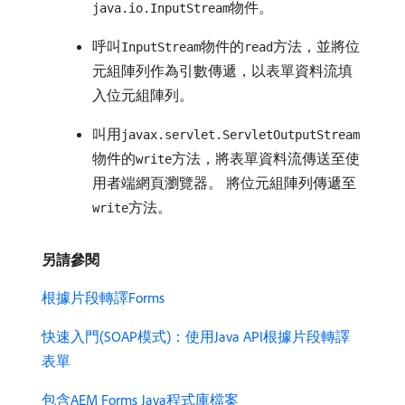
物件。
java.io.InputStream
呼叫
物件的
方法，並將位
InputStream
read
元組陣列作為引數傳遞，以表單資料流填
入位元組陣列。
叫用
javax.servlet.ServletOutputStream
物件的
方法，將表單資料流傳送至使
write
用者端網頁瀏覽器。 將位元組陣列傳遞至
方法。
write
另請參閱
根據片段轉譯Forms
快速入門(SOAP模式)：使用Java API根據片段轉譯
表單
包含AEM Forms Java程式庫檔案