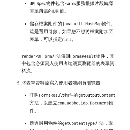
物件包含Forms服務根據片段轉譯
URLSpec
表單所需的URI值。
儲存檔案附件的
物件。
java.util.HashMap
這是選用引數，如果您不想將檔案附加至
表單，可以指定
。
null
方法傳回
物件，其
renderPDFForm
FormsResult
中包含必須寫入使用者端網頁瀏覽器的表單資
料流。
將表單資料流寫入使用者端網頁瀏覽器
呼叫
物件的
FormsResult
getOutputContent
方法，以建立
物
com.adobe.idp.Document
件。
透過叫用物件的
方法，取
getContentType