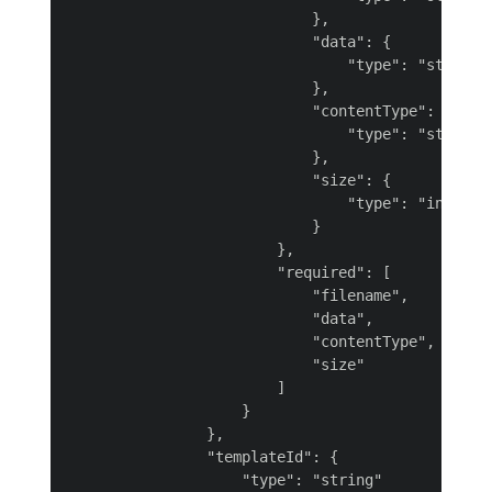
                            },

                            "data": {

                                "type": "string"

                            },

                            "contentType": {

                                "type": "string"

                            },

                            "size": {

                                "type": "integer"
                            }

                        },

                        "required": [

                            "filename",

                            "data",

                            "contentType",

                            "size"

                        ]

                    }

                },

                "templateId": {

                    "type": "string"
