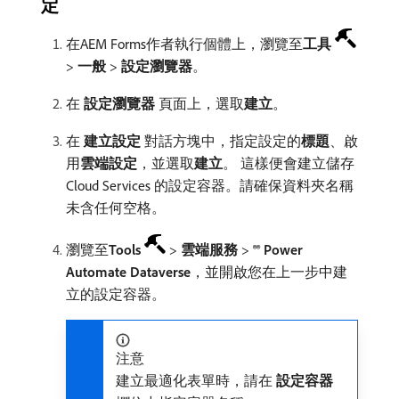
定
在AEM Forms作者執行個體上，瀏覽至​
工具
>
一般
>
設定瀏覽器
。
在​
設定瀏覽器
​頁面上，選取​
建立
。
在​
建立設定
​對話方塊中，指定設定的​
標題
、啟
用​
雲端設定
，並選取​
建立
。 這樣便會建立儲存
Cloud Services 的設定容器。請確保資料夾名稱
未含任何空格。
瀏覽至​
Tools
>
雲端服務
>
®® Power
Automate Dataverse
，並開啟您在上一步中建
立的設定容器。
注意
建立最適化表單時，請在​
設定容器
​