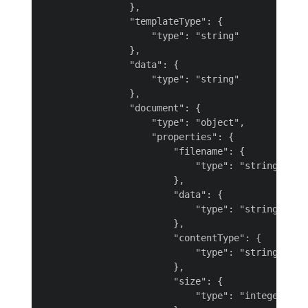
                },

                "templateType": {

                    "type": "string"

                },

                "data": {

                    "type": "string"

                },

                "document": {

                    "type": "object",

                    "properties": {

                        "filename": {

                            "type": "string"

                        },

                        "data": {

                            "type": "string"

                        },

                        "contentType": {

                            "type": "string"

                        },

                        "size": {

                            "type": "integer"
