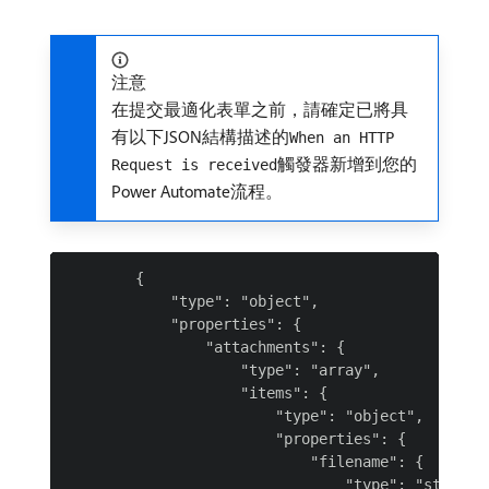
注意
在提交最適化表單之前，請確定已將具
有以下JSON結構描述的
When an HTTP
觸發器新增到您的
Request is received
Power Automate流程。
        {

            "type": "object",

            "properties": {

                "attachments": {

                    "type": "array",

                    "items": {

                        "type": "object",

                        "properties": {

                            "filename": {

                                "type": "string"
