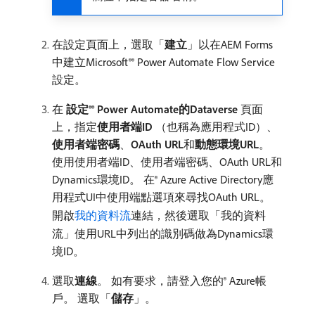
在設定頁面上，選取「
建立
」以在AEM Forms
中建立Microsoft®® Power Automate Flow Service
設定。
在​
設定®® Power Automate的Dataverse
​頁面
上，指定​
使用者端ID
（也稱為應用程式ID）、
使用者端密碼
、
OAuth URL
​和​
動態環境URL
。
使用使用者端ID、使用者端密碼、OAuth URL和
Dynamics環境ID。 在® Azure Active Directory應
用程式UI中使用端點選項來尋找OAuth URL。
開啟
我的資料流
連結，然後選取「我的資料
流」使用URL中列出的識別碼做為Dynamics環
境ID。
選取​
連線
。 如有要求，請登入您的® Azure帳
戶。 選取「
儲存
」。