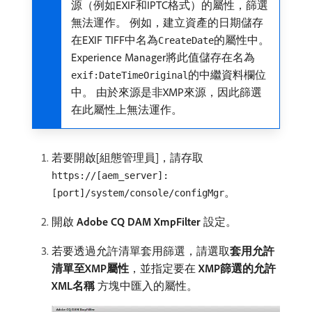
源（例如EXIF和IPTC格式）的屬性，篩選
無法運作。 例如，建立資產的日期儲存
在EXIF TIFF中名為
的屬性中。
CreateDate
Experience Manager將此值儲存在名為
的中繼資料欄位
exif:DateTimeOriginal
中。 由於來源是非XMP來源，因此篩選
在此屬性上無法運作。
若要開啟[組態管理員]，請存取
https://[aem_server]:
。
[port]/system/console/configMgr
開啟​
Adobe CQ DAM XmpFilter
​設定。
若要透過允許清單套用篩選，請選取​
套用允許
清單至XMP屬性
，並指定要在​
XMP篩選的允許
XML名稱
​方塊中匯入的屬性。