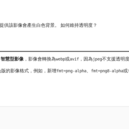
edia提供該影像會產生白色背景。 如何維持透明度？
了
智慧型影像
，影像會轉換為
或
，因為
不支援透明
webp
avif
jpeg
a色版的影像格式，例如，新增
、
或
fmt=png-alpha
fmt=png8-alpha