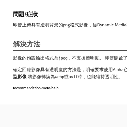
問題/症狀
即使上傳具有透明背景的png格式影像，從Dynamic M
解決方法
影像的預設輸出格式為
，不支援透明度。 即使開啟
jpeg
確定回應影像具有透明度的方法是，明確要求使用Alph
型影像
將影像轉換為
或
時，也能維持透明性。
webp
avif
recommendation-more-help