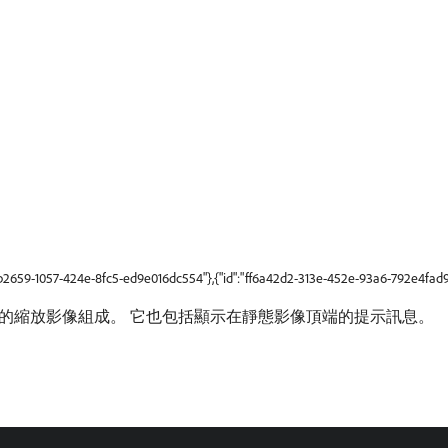
9b2659-1057-424e-8fc5-ed9e016dc554"},{"id":"ff6a42d2-313e-452e-93a6-792e4fad9
的縮放影像組成。 它也包括顯示在靜態影像頂端的提示訊息。