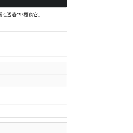
屬性透過CSS覆寫它。