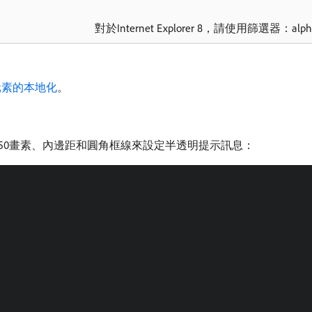
對於Internet Explorer 8，請使用篩選器：alp
元素的本地化
。
底部位移50畫素、內邊距和圓角框線來設定半透明提示訊息：