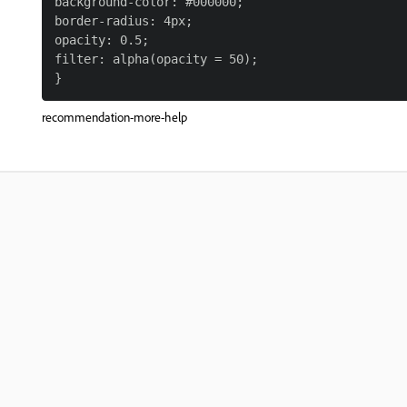
background-color: #000000;

border-radius: 4px;

opacity: 0.5;

filter: alpha(opacity = 50);

recommendation-more-help