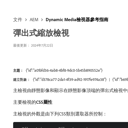
文件
AEM
Dynamic Media檢視器參考指南
彈出式縮放檢視
最後更新： 2024年7月22日
{"id":"a01bfd36-4ab8-4bf8-9dc0-5b45b890552e"}
主題：
{"id":"d378ca77-2da1-4f39-ad92-1917fe974a38"}
{"id":"b6
建立對象：
主檢視由靜態影像和顯示在靜態影像頂端的彈出式檢視中
主要檢視的​
CSS屬性
主檢視的外觀是由下列CSS類別選取器所控制：