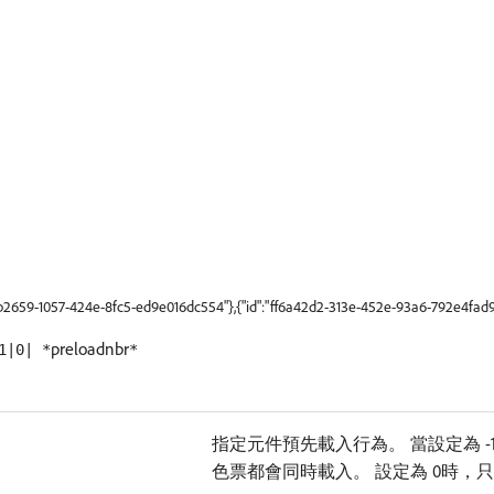
9b2659-1057-424e-8fc5-ed9e016dc554"},{"id":"ff6a42d2-313e-452e-93a6-792e4fad9
preloadnbr
1|0| *
*
指定元件預先載入行為。 當設定為 
色票都會同時載入。 設定為 0時，