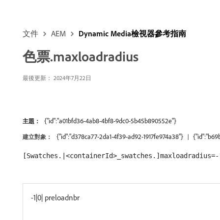
文件
AEM
Dynamic Media檢視器參考指南
色票.maxloadradius
最後更新： 2024年7月22日
{"id":"a01bfd36-4ab8-4bf8-9dc0-5b45b890552e"}
主題：
{"id":"d378ca77-2da1-4f39-ad92-1917fe974a38"}
{"id":"b6
建立對象：
[Swatches.|<containerId>_swatches.]maxloadradius=-
-1|0| preloadnbr