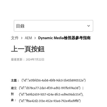
目錄
文件
AEM
Dynamic Media檢視器參考指南
上一頁按鈕
最後更新： 2024年7月22日
{"id":"a01bfd36-4ab8-4bf8-9dc0-5b45b890552e"}
主題：
{"id":"d378ca77-2da1-4f39-ad92-1917fe974a38"}
建立
對
{"id":"b69b2659-1057-424e-8fc5-ed9e016dc554"},
象：
{"id":"ff6a42d2-313e-452e-93a6-792e4fad9ff8"}