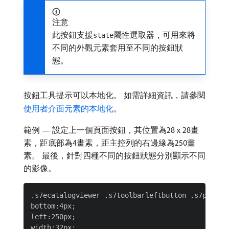
注意
此按鈕支援
屬性選取器，可用來將
state
不同的外觀元素套用至不同的按鈕狀
態。
按鈕工具提示可以本地化。 如需詳細資訊，請參閱
使用者介面元素的本地化
。
範例 — 設定上一個頁面按鈕，其位置為28 x 28畫
素，距底部為4畫素，距主控列的右邊緣為250畫
素。 最後，針對四種不同的按鈕狀態分別顯示不同
的影像。
.s7ecatalogviewer .s7toolbarleftbutton .s7panleft
bottom:4px;

left:250px;

width:32px;
