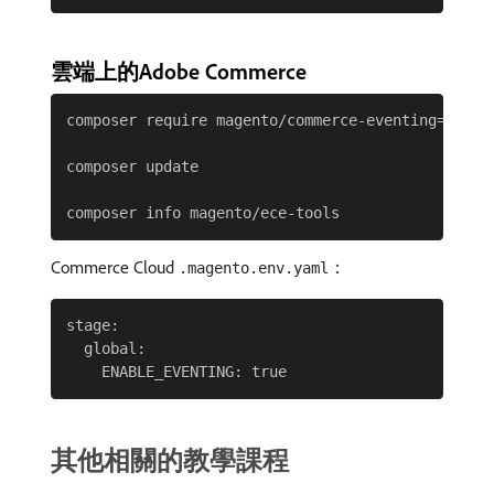
雲端上的Adobe Commerce
composer require magento/commerce-eventing=^1.0 -
composer update

Commerce Cloud
：
.magento.env.yaml
stage:

  global:

其他相關的教學課程