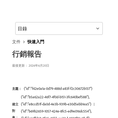
目錄
文件
快速入門
行銷報告
最後更新： 2026年6月20日
{"id":"f42e0a1a-0d79-488d-a83f-f2c30672b137"}
主題：
{"id":"b5a62a22-46f7-4f0d-b151-3fc640bef588"},
{"id":"e8ccd51f-da0d-4e3b-939b-e30d5ebb1ea5"}
建立
對
{"id":"b69b2659-1057-424e-8fc5-ed9e016dc554"},
象：