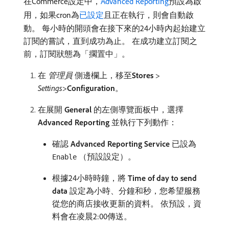
在Commerce設定中，
Advanced Reporting
預設為啟
用，如果cron為
已設定
且正在執行，則會自動啟
動。 每小時的開頭會在接下來的24小時內起始建立
訂閱的嘗試，直到成功為止。 在成功建立訂閱之
前，訂閱狀態為「擱置中」。
在​
管理員
​側邊欄上，移至​
Stores
>
Settings
>
Configuration
。
在展開​
General
​的左側導覽面板中，選擇​
Advanced Reporting
​並執行下列動作：
確認​
Advanced Reporting Service
​已設為
（預設設定）。
Enable
根據24小時時鐘，將​
Time of day to send
data
​設定為小時、分鐘和秒，您希望服務
從您的商店接收更新的資料。 依預設，資
料會在凌晨2:00傳送。