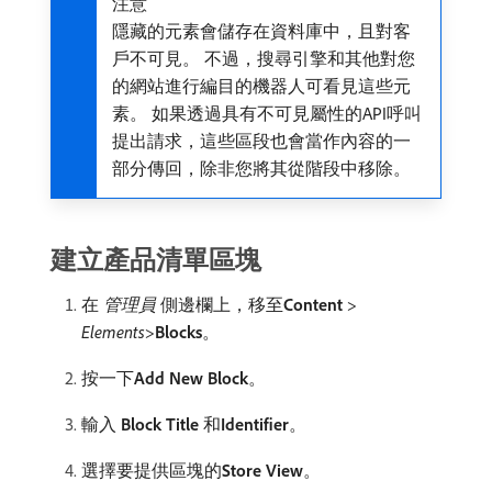
注意
隱藏的元素會儲存在資料庫中，且對客
戶不可見。 不過，搜尋引擎和其他對您
的網站進行編目的機器人可看見這些元
素。 如果透過具有不可見屬性的API呼叫
提出請求，這些區段也會當作內容的一
部分傳回，除非您將其從階段中移除。
建立產品清單區塊
在​
管理員
​側邊欄上，移至​
Content
>
Elements
>
Blocks
。
按一下​
Add New Block
。
輸入​
Block Title
​和​
Identifier
。
選擇要提供區塊的​
Store View
。