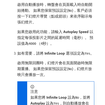
啟用自動播放時，轉盤會在頁面載入時自動開
始捲動。 如果您保留預設設定(
)，客戶必須
No
按一下幻燈片導覽（點或箭頭）來依序顯示每
張幻燈片。
如果您啟用此功能，請輸入​
Autoplay Speed
​以
指定每張投影片之間的延遲時間（毫秒）。 預
設值為
（4秒）。
4000
如有需要，請將​
Infinite Loop
​選項設定為
。
Yes
啟用無限回圈時，幻燈片會在頁面開啟時無限
期重播。 如果您保留預設設定(
)，幻燈片放
No
映只會播放一次。
注意
如果您將​
Infinite Loop
​設為
，並將​
No
Autoplay
​設為
，則自動播放會在
Yes