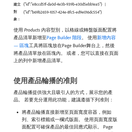
{"id":"e8ccd51f-da0d-4e3b-939b-e30d5ebb1ea5"}
建立
對
{"id":"b69b2659-1057-424e-8fc5-ed9e016dc554"}
象：
使用​
Products
​內容型別，以格線或轉盤版面配置將
產品清單新增至
Page Builder 階段
。 使用
新增內容
— 區塊
工具將區塊放在Page Builder舞台上，然後
將產品清單放在區塊內。 或者，您可以直接在頁面
上的列中新增產品清單。
使用產品輪播的准則
產品輪播提供強大且吸引人的方式，展示您的產
品。 若要充分運用此功能，建議遵循下列准則：
將產品輪播直接新增至頁面寬度容器，例如
列、索引標籤或一欄式版面。 使用頁面寬度版
面配置可確保產品的最佳回應式顯示。 Page