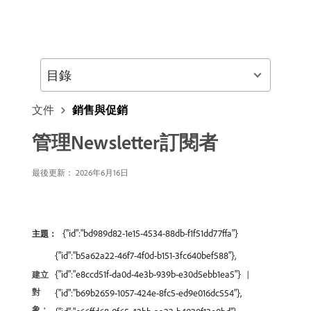
目錄
文件
銷售與促銷
管理Newsletter訂閱者
最後更新： 2026年6月16日
{"id":"bd989d82-1e15-4534-88db-f1f51dd77ffa"}
主題：
{"id":"b5a62a22-46f7-4f0d-b151-3fc640bef588"},
{"id":"e8ccd51f-da0d-4e3b-939b-e30d5ebb1ea5"}
建立
對
{"id":"b69b2659-1057-424e-8fc5-ed9e016dc554"},
象：