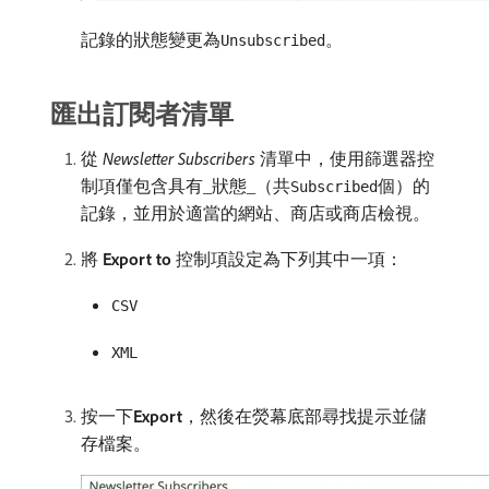
記錄的狀態變更為
。
Unsubscribed
匯出訂閱者清單
從​
Newsletter Subscribers
​清單中，使用篩選器控
制項僅包含具有_​狀態​_（共
個）的
Subscribed
記錄，並用於適當的網站、商店或商店檢視。
將​
Export to
​控制項設定為下列其中一項：
CSV
XML
按一下​
Export
，然後在熒幕底部尋找提示並儲
存檔案。