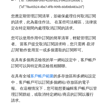
{"id":"c66ffd68-0f65-42bb-aa23-b4020f12e0bd"},
{"id":"f8a45b24-4be7-4f1b-909b-60d06b483a20"}
您應定期管理訂閱清單，並確保處理任何取消訂閱
的請求，此為最佳作法。 在某些司法權區，法律規
定在特定期間內處理取消訂閱的請求。
您可以使用作用中訂閱的簡單清單，輕鬆管理訂閱
者。 當客戶提交取消訂閱請求時，您只需將​
取消
訂閱
​動作套用至一或多個選取的訂閱即可。
在具有多個商店檢視的單一網站設定中，客戶帳戶
訂閱可以與特定商店檢視相關聯。
在具有全域
客戶帳戶範圍
的多存放區和多網站設定
中，客戶帳戶可以訂閱多個網站/存放區的電子
報。 在這種情況下，您可能想要編輯客戶帳戶以管
理訂閱群組，或取消特定網站/商店的訂閱以履行
請求。