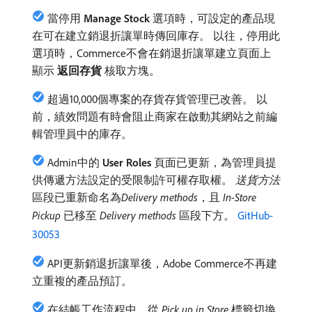
當停用​
Manage Stock
​選項時，可設定的產品現
在可在建立銷退折讓單時傳回庫存。 以往，停用此
選項時，Commerce不會在銷退折讓單建立頁面上
顯示​
返回存貨
​核取方塊。
超過10,000個專案的存貨存貨管理已改善。 以
前，績效問題有時會阻止商家在啟動其網站之前編
輯管理員中的庫存。
Admin中的​
User Roles
​頁面已更新，為管理員提
供傳遞方法設定的受限制許可權存取權。
送貨方法
區段已重新命名為​
Delivery methods
，且​
In-Store
Pickup
​已移至​
Delivery methods
​區段下方。
GitHub-
30053
API更新銷退折讓單後，Adobe Commerce不再建
立重複的產品預訂。
在結帳工作流程中，從​
Pick up in Store
​標籤切換