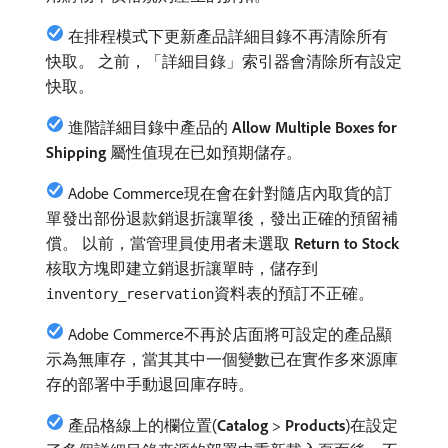
在排程模式下更新產品詳細目錄不再清除所有
快取。 之前，「詳細目錄」索引器會清除所有設定
快取。
進階詳細目錄中產品的​
Allow Multiple Boxes for
Shipping
​屬性值現在已如預期儲存。
Adobe Commerce現在會在針對隨店內取貨的訂
單發出部份退款銷退折讓單後，發出正確的預留補
償。 以前，當管理員使用者未選取​
Return to Stock
​核取方塊即建立銷退折讓單時，儲存到
資料表的預訂不正確。
inventory_reservation
Adobe Commerce不再於店面將可設定的產品顯
示為無庫存，當其其中一個變數已在實作多來源庫
存的部署中手動退回庫存時。
產品格線上的欄位置(
Catalog
>
Products
)在設定