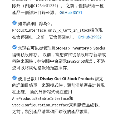
除外（例如
和
）。 之前，僅指派給一種
01234
1234
產品一個詳細目錄來源。
GitHub-35171
如果詳細目錄為0，
欄位現
ProductInterface.only_x_left_in_stock
在會傳回0。 之前，它會傳回null。
GitHub-29932
您現在可以從管理員​
Stores
>
Inventory
>
Stocks
編輯預設庫存。 以前，當您嘗試從預設庫存新增或
移除來源時，控制檯中會顯示JavaScript錯誤，不過
您可以將網站指派給預設庫存。
使用已啟用​
Display Out-Of-Stock Products
​設定
的詳細目錄單一來源模式時，類別清單產品計數現
在正確。 新的外掛程式現在使用
和
AreProductsSalableInterface
來判斷產品總數。
StockConfigurationInterface
之前，類別產品清單傳回錯誤的產品數量。