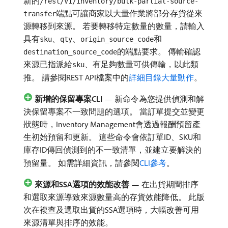
新的
/rest/V1/inventory/bulk-partial-source-
端點可讓商家以大量作業將部分存貨從來
transfer
源轉移到來源。 若要轉移特定數量的數量，請輸入
具有
、
、
和
sku
qty
origin_source_code
的端點要求。 傳輸確認
destination_source_code
來源已指派給
、有足夠數量可供傳輸，以此類
sku
推。 請參閱REST API檔案中的
詳細目錄大量動作
。
新增的保留專案CLI
— 新命令為您提供偵測和解
決保留專案不一致問題的選項。 當訂單提交並變更
狀態時，Inventory Management會透過報酬預留產
生初始預留和更新。 這些命令會依訂單ID、SKU和
庫存ID傳回偵測到的不一致清單，並建立要解決的
預留量。 如需詳細資訊，請參閱
CLI參考
。
來源和SSA選項的效能改善
— 在出貨期間排序
和選取來源導致來源數量高的存貨效能降低。 此版
次在複查及選取出貨的SSA選項時，大幅改善可用
來源清單與排序的效能。