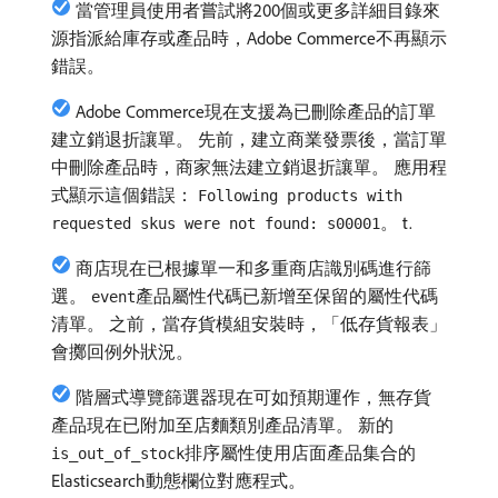
當管理員使用者嘗試將200個或更多詳細目錄來
源指派給庫存或產品時，Adobe Commerce不再顯示
錯誤。
Adobe Commerce現在支援為已刪除產品的訂單
建立銷退折讓單。 先前，建立商業發票後，當訂單
中刪除產品時，商家無法建立銷退折讓單。 應用程
式顯示這個錯誤：
Following products with
。 t.
requested skus were not found: s00001
商店現在已根據單一和多重商店識別碼進行篩
選。
產品屬性代碼已新增至保留的屬性代碼
event
清單。 之前，當存貨模組安裝時，「低存貨報表」
會擲回例外狀況。
階層式導覽篩選器現在可如預期運作，無存貨
產品現在已附加至店麵類別產品清單。 新的
排序屬性使用店面產品集合的
is_out_of_stock
Elasticsearch動態欄位對應程式。