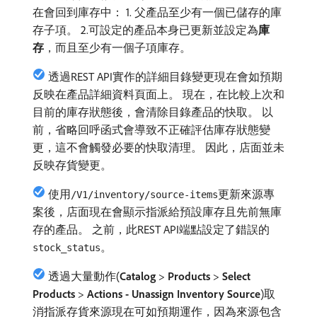
在會回到庫存中： 1. 父產品至少有一個已儲存的庫
存子項。 2.可設定的產品本身已更新並設定為​
庫
存
，而且至少有一個子項庫存。
透過REST API實作的詳細目錄變更現在會如預期
反映在產品詳細資料頁面上。 現在，在比較上次和
目前的庫存狀態後，會清除目錄產品的快取。 以
前，省略回呼函式會導致不正確評估庫存狀態變
更，這不會觸發必要的快取清理。 因此，店面並未
反映存貨變更。
使用
更新來源專
/V1/inventory/source-items
案後，店面現在會顯示指派給預設庫存且先前無庫
存的產品。 之前，此REST API端點設定了錯誤的
。
stock_status
透過大量動作(
Catalog
>
Products
>
Select
Products
>
Actions - Unassign Inventory Source
)取
消指派存貨來源現在可如預期運作，因為來源包含