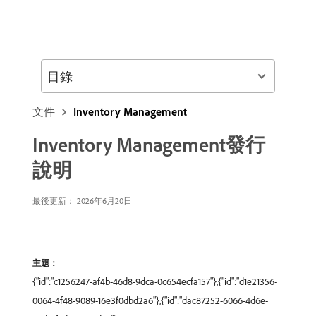
目錄
文件
Inventory Management
Inventory Management發行
說明
最後更新： 2026年6月20日
主題：
{"id":"c1256247-af4b-46d8-9dca-0c654ecfa157"},{"id":"d1e21356-
0064-4f48-9089-16e3f0dbd2a6"},{"id":"dac87252-6066-4d6e-