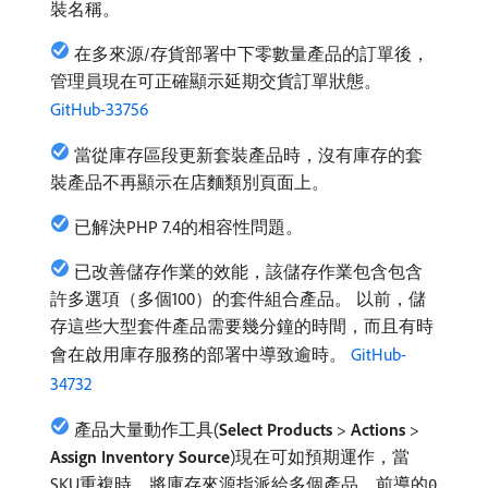
裝名稱。
在多來源/存貨部署中下零數量產品的訂單後，
管理員現在可正確顯示延期交貨訂單狀態。
GitHub-33756
當從庫存區段更新套裝產品時，沒有庫存的套
裝產品不再顯示在店麵類別頁面上。
已解決PHP 7.4的相容性問題。
已改善儲存作業的效能，該儲存作業包含包含
許多選項（多個100）的套件組合產品。 以前，儲
存這些大型套件產品需要幾分鐘的時間，而且有時
會在啟用庫存服務的部署中導致逾時。
GitHub-
34732
產品大量動作工具(
Select Products
>
Actions
>
Assign Inventory Source
)現在可如預期運作，當
SKU重複時，將庫存來源指派給多個產品，前導的
0