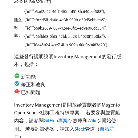
a9d2-f6d84c323de7"}
{"id":"b5a62a22-46f7-4f0d-b151-3fc640bef588"},
{"id":"e8ccd51f-da0d-4e3b-939b-e30d5ebb1ea5"}
建立
對
{"id":"b69b2659-1057-424e-8fc5-ed9e016dc554"},
象：
{"id":"c66ffd68-0f65-42bb-aa23-b4020f12e0bd"},
{"id":"f8a45b24-4be7-4f1b-909b-60d06b483a20"}
這些發行說明說明Inventory Management的發行版
本，包括：
新功能
修正和改良
已知問題
Inventory Management是開放給貢獻者的Magento
Open Source社群工程特殊專案。 若要參與並貢獻
內容，請參閱
GitHub專案
存放庫和
Wiki
以開始使
用。 若要討論專案，請加入
Slack
管道（
自我註
冊
）。