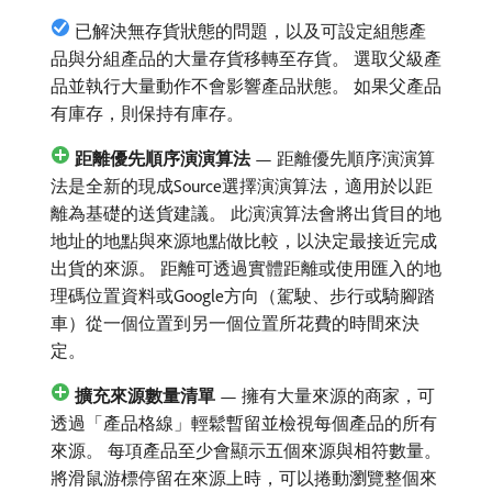
已解決無存貨狀態的問題，以及可設定組態產
品與分組產品的大量存貨移轉至存貨。 選取父級產
品並執行大量動作不會影響產品狀態。 如果父產品
有庫存，則保持有庫存。
距離優先順序演演算法
— 距離優先順序演演算
法是全新的現成Source選擇演演算法，適用於以距
離為基礎的送貨建議。 此演演算法會將出貨目的地
地址的地點與來源地點做比較，以決定最接近完成
出貨的來源。 距離可透過實體距離或使用匯入的地
理碼位置資料或Google方向（駕駛、步行或騎腳踏
車）從一個位置到另一個位置所花費的時間來決
定。
擴充來源數量清單
— 擁有大量來源的商家，可
透過「產品格線」輕鬆暫留並檢視每個產品的所有
來源。 每項產品至少會顯示五個來源與相符數量。
將滑鼠游標停留在來源上時，可以捲動瀏覽整個來