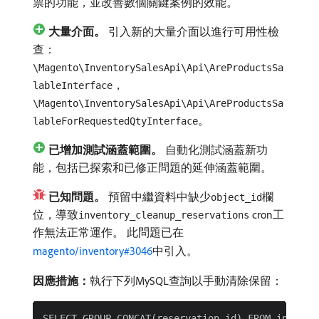
票的功能，並改善數個關鍵案例的效能。
大量介面。
引入新的大量介面以進行可用性檢
查：
\Magento\InventorySalesApi\Api\AreProductsSa
，
lableInterface
\Magento\InventorySalesApi\Api\AreProductsSa
。
lableForRequestedQtyInterface
已增加測試涵蓋範圍。
自動化測試涵蓋新功
能，包括已探索和已修正問題的延伸涵蓋範圍。
已知問題。
預留中繼資料中缺少
欄
object_id
位，導致
cron工
inventory_cleanup_reservations
作無法正常運作。 此問題已在
magento/inventory#3046
中引入。
因應措施：
​執行下列MySQL查詢以手動清除保留：
SELECT GROUP_CONCAT(reservation_id) FROM invento