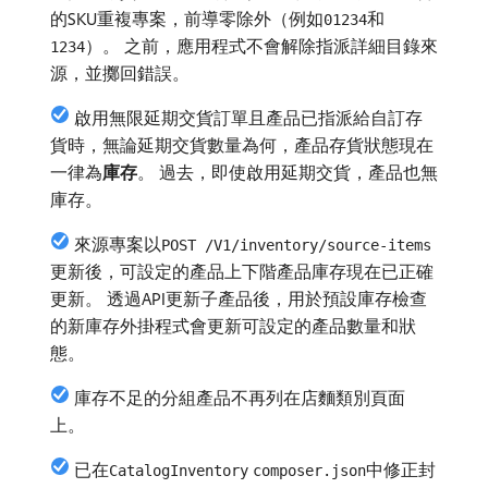
的SKU重複專案，前導零除外（例如
和
01234
）。 之前，應用程式不會解除指派詳細目錄來
1234
源，並擲回錯誤。
啟用無限延期交貨訂單且產品已指派給自訂存
貨時，無論延期交貨數量為何，產品存貨狀態現在
一律為​
庫存
。 過去，即使啟用延期交貨，產品也無
庫存。
來源專案以
POST /V1/inventory/source-items
更新後，可設定的產品上下階產品庫存現在已正確
更新。 透過API更新子產品後，用於預設庫存檢查
的新庫存外掛程式會更新可設定的產品數量和狀
態。
庫存不足的分組產品不再列在店麵類別頁面
上。
已在
中修正封
CatalogInventory
composer.json