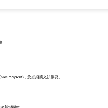
格
recipient)，您必須擴充該綱要。
中快速新增欄位