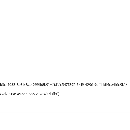
-9b5e-4083-8e3b-3cef299fb8b9"},{"id":"c5474392-5419-4296-9e41-f6f4ce4f6e9b"}
6a42d2-313e-452e-93a6-792e4fad9ff8"}