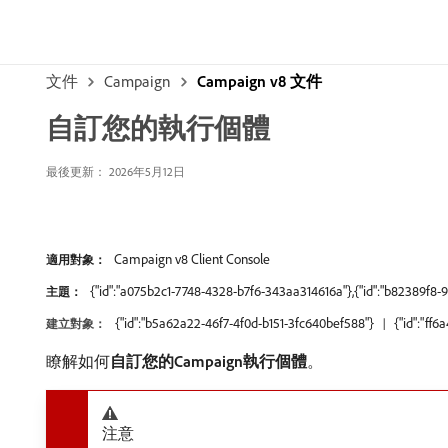
文件
Campaign
Campaign v8 文件
自訂您的執行個體
最後更新： 2026年5月12日
Campaign v8 Client Console
適用對象：
{"id":"a075b2c1-7748-4328-b7f6-343aa314616a"},{"id":"b82389f8
主題：
{"id":"b5a62a22-46f7-4f0d-b151-3fc640bef588"}
{"id":"ff
建立對象：
瞭解如何​
自訂您的Campaign執行個體
。
注意