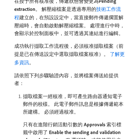
在授予所有核准後，傳遞狀態會變更為​
Pending
extraction
。 解壓縮檔案是透過專用的
技術工作流
程
建立的，在預設設定中，當直接郵件傳遞擱置解
壓縮時，會自動啟動解壓縮檔案。 處理進行中時，
會顯示於控制面板中，並可透過其連結進行編輯。
成功執行擷取工作流程後，必須核准擷取檔案（前
提是已在傳送設定中選取擷取檔案核准）。
了解更
多資訊
。
請依照下列步驟驗證內容，並將檔案傳送給提供
者：
擷取檔案一經核准，即可產生路由器通知電子
郵件的校樣。 此電子郵件訊息是根據傳遞範本
所建構。 必須經過核准。
只有在進階行銷活動引數的​
Approvals
​索引標
籤中啟用了​
Enable the sending and validation