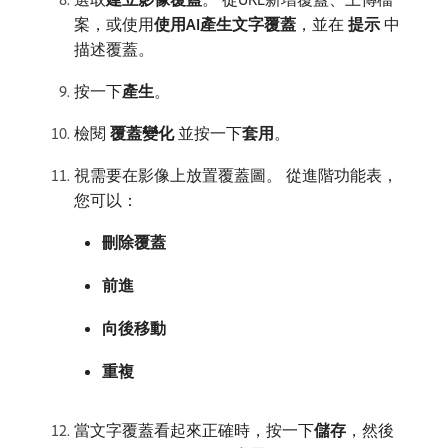
案，或使用​
使用AI產生文字覆蓋
，並在​
提示
​中
描述覆蓋。
按一下​
產生
。
檢閱​
覆蓋變化
​並按一下​
套用
。
視需要在影像上放置覆蓋圖。 從進階功能表，
您可以：
刪除覆蓋
前進
向後移動
重複
當文字覆蓋看起來正確時，按一下​
儲存
，然後