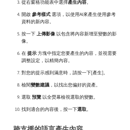
從右窗格功能表中選擇​
產生內容
。
開啟​
參考樣式
​選項，以使用AI來產生使用參考
資料的新內容。
按一下​
上傳影像
​以包含將內容新增至變數的影
像。
在​
提示
​方塊中指定您要產生的內容，並視需要
調整設定，以精簡內容。
對您的提示感到滿意時，請按一下[產生]。
檢閱​
變數建議
，以找出您偏好的資產。
選取​
預覽
​以全熒幕檢視選取的變數。
找到適合的內容後，按一下​
選取
。
跨支援的語言產生內容