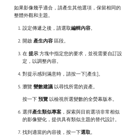
如果影像幾乎適合，請產生其他選項，保留相同的
整體外觀和主題。
設定傳遞之後，請選取​
編輯內容
。
開啟​
產生內容
​區段。
在​
提示
​方塊中指定您的要求，並視需要自訂設
定，以調整內容。
對提示感到滿意時，請按一下[產生]。
瀏覽​
變數建議
​以尋找所需的資產。
按一下​
預覽
​以檢視所選變數的全熒幕版本。
選擇​
產生類似專案
，探索與目前選項非常相似
的影像變化，提供具有類似主題的替代設計。
找到適當的內容後，按一下​
選取
。