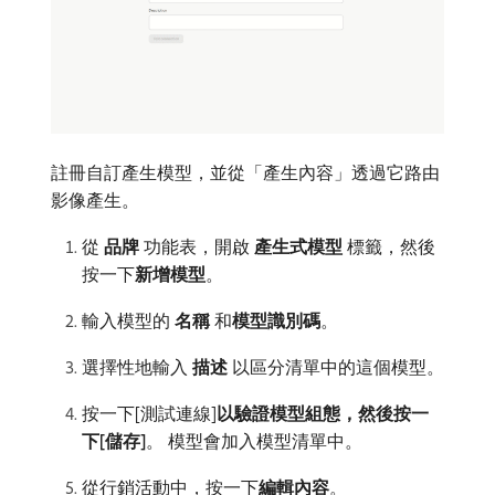
註冊自訂產生模型，並從「產生內容」透過它路由
影像產生。
從​
品牌
​功能表，開啟​
產生式模型
​標籤，然後
按一下​
新增模型
。
輸入模型的​
名稱
​和​
模型識別碼
。
選擇性地輸入​
描述
​以區分清單中的這個模型。
按一下[測試連線]​
以驗證模型組態，然後按一
下[儲存]
。
​模型會加入模型清單中。
從行銷活動中，按一下​
編輯內容
。