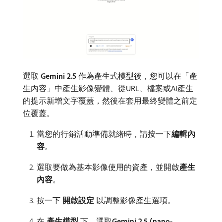
選取​
Gemini 2.5
​作為產生式模型後，您可以在「產
生內容」中產生影像變體、從URL、檔案或AI產生
的提示新增文字覆蓋，然後在套用最終變體之前定
位覆蓋。
當您的行銷活動準備就緒時，請按一下​
編輯內
容
。
選取要做為基本影像使用的資產，並開啟​
產生
內容
。
按一下​
開啟設定
​以調整影像產生選項。
在​
產生模型
​下，選取​
Gemini 2.5 (nano-