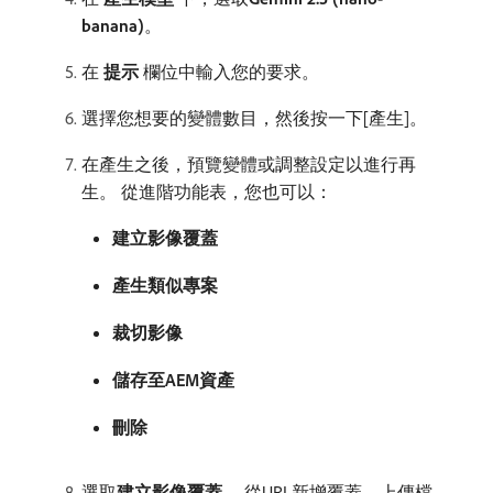
banana)
。
在​
提示
​欄位中輸入您的要求。
選擇您想要的變體數目，然後按一下[產生]。
在產生之後，預覽變體或調整設定以進行再
生。 從進階功能表，您也可以：
建立影像覆蓋
產生類似專案
裁切影像
儲存至AEM資產
刪除
選取​
建立影像覆蓋
。 從URL新增覆蓋、上傳檔