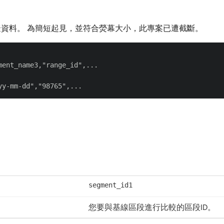
擬資料。 為簡短起見，並符合熒幕大小，此專案已遭截斷。
ent_name3,"range_id",...

segment_id1
您要與基線區段進行比較的區段ID。