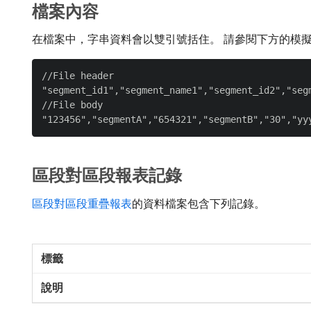
檔案內容
在檔案中，字串資料會以雙引號括住。 請參閱下方的模
//File header

"segment_id1","segment_name1","segment_id2","segm
//File body

區段對區段報表記錄
區段對區段重疊報表
的資料檔案包含下列記錄。