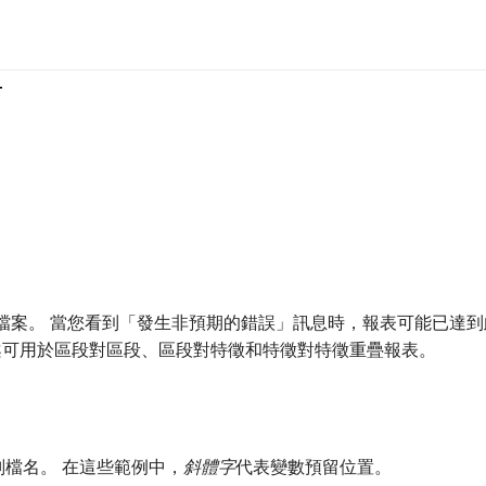
冊
v檔案。 當您看到「發生非預期的錯誤」訊息時，報表可能已達到此
案可用於區段對區段、區段對特徵和特徵對特徵重疊報表。
副檔名。 在這些範例中，
斜體字
​代表變數預留位置。