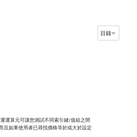
目錄
比較運運算元可讓您測試不同索引鍵/值組之間
，而且如果使用者已尋找價格等於或大於設定