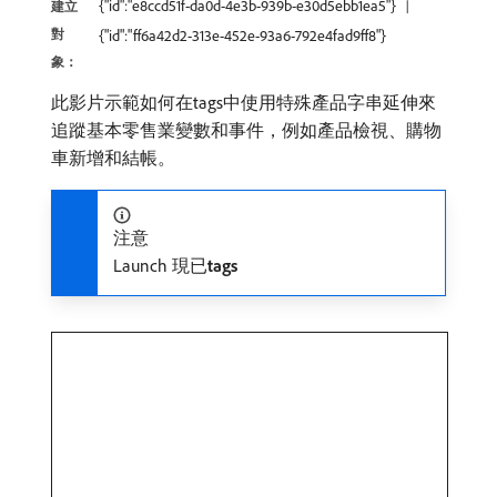
{"id":"e8ccd51f-da0d-4e3b-939b-e30d5ebb1ea5"}
建立
對
{"id":"ff6a42d2-313e-452e-93a6-792e4fad9ff8"}
象：
此影片示範如何在tags中使用特殊產品字串延伸來
追蹤基本零售業變數和事件，例如產品檢視、購物
車新增和結帳。
注意
Launch 現已​
tags