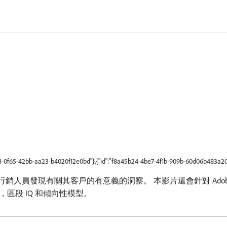
68-0f65-42bb-aa23-b4020f12e0bd"},{"id":"f8a45b24-4be7-4f1b-909b-60d06b483a20"
，並會幫助行銷人員發現有關其客戶的有意義的洞察。 本影片還會針對 Adobe Sen
區段 IQ 和傾向性模型。