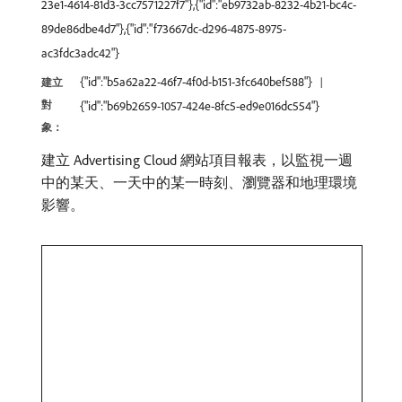
23e1-4614-81d3-3cc7571227f7"},{"id":"eb9732ab-8232-4b21-bc4c-
89de86dbe4d7"},{"id":"f73667dc-d296-4875-8975-
ac3fdc3adc42"}
{"id":"b5a62a22-46f7-4f0d-b151-3fc640bef588"}
建立
對
{"id":"b69b2659-1057-424e-8fc5-ed9e016dc554"}
象：
建立 Advertising Cloud 網站項目報表，以監視一週
中的某天、一天中的某一時刻、瀏覽器和地理環境
影響。