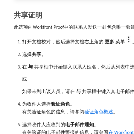
共享证明
此选项向Workfront Proof中的联系人发送一封包
打开文档校对，然后选择文档右上角的​
更多
​菜单
选择​
共享
。
在​
与
​共享框中开始键入联系人姓名，然后从列表中
或
如果未列出该人员，请在​
与
​共享框中键入其电子邮件
为收件人选择​
验证角色
。
有关验证角色的信息，请参阅
验证角色概述
。
选择收件人应收到的​
电子邮件通知
。
有关验证的电子邮件警报的信息，请参阅
在 Workfront