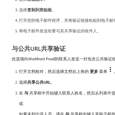
选择​
复制到剪贴板
。
打开您的电子邮件程序，并将验证链接粘贴到电子邮
将电子邮件发送给要与其共享验证的收件人。
与公共URL共享验证
此选项向Workfront Proof的联系人发送一封包含
打开文档校对，然后选择文档右上角的​
更多
​菜单
选择​
共享公共URL
。
在​
与
​共享框中开始键入联系人姓名，然后从列表中
或
如果未列出该人员，请在​
与
​共享框中键入其电子邮件