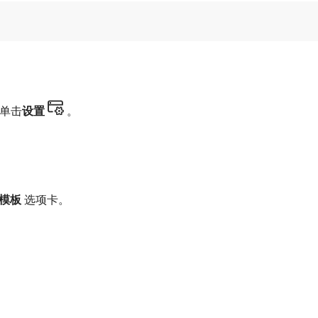
单击​
设置
。
模板
​选项卡。